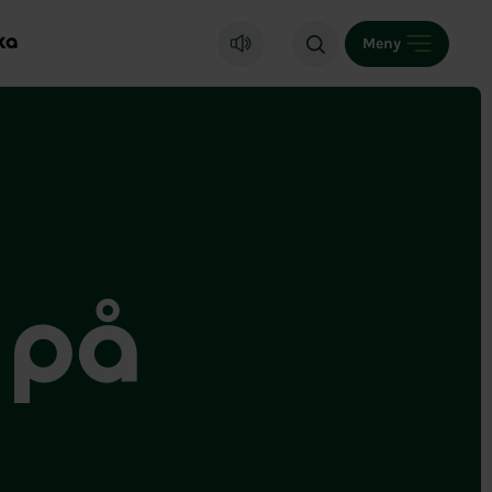
ka
Meny
r på