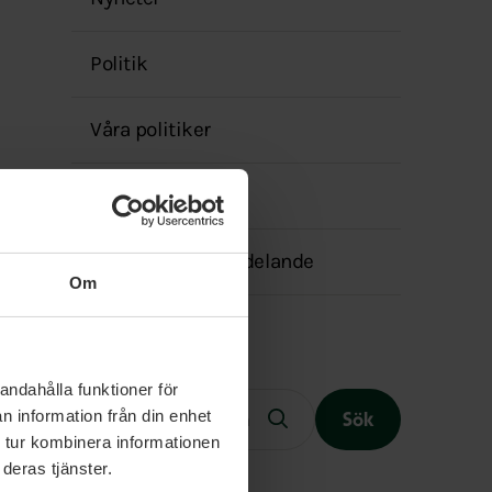
menyn
Politik
Våra politiker
Kalender
Transparensmeddelande
Om
Fritext
andahålla funktioner för
n information från din enhet
Sök
 tur kombinera informationen
deras tjänster.