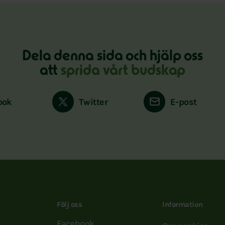
Dela denna sida och hjälp oss
att
sprida vårt budskap
ook
Twitter
E-post
Följ oss
Information
Facebook