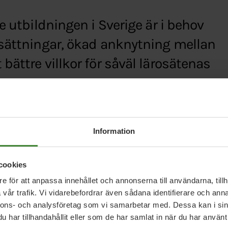
e utbildningen i Sverige är i behov
tsättningar, ökad anknytning mellan
bättre villkor för såväl lärosätenas
artiet-vill-satsa-pa-
Information
cookies
e för att anpassa innehållet och annonserna till användarna, tillh
vår trafik. Vi vidarebefordrar även sådana identifierare och anna
nnons- och analysföretag som vi samarbetar med. Dessa kan i sin
har tillhandahållit eller som de har samlat in när du har använt 