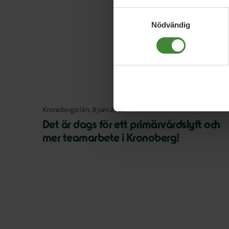
Samtyckesval
Nödvändig
Kronobergs län, 9 juni 2026
Det är dags för ett primärvårdslyft och
mer teamarbete i Kronoberg!