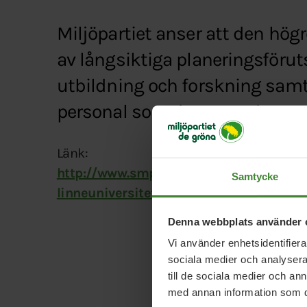
Miljöpartiet anser att den högr
av långsiktiga planeringsföru
utbildning och forskning samt 
personal som deras studenter.
Länk:
http://www.smp.se/nyheter/lobbyn/miljop
Samtycke
linneuniversitetet%284050492%29.gm
Denna webbplats använder 
Vi använder enhetsidentifierar
sociala medier och analysera 
till de sociala medier och a
med annan information som du 