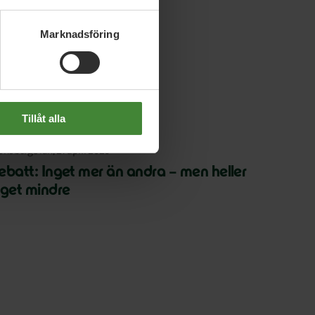
Slutet på menyn
Marknadsföring
Tillåt alla
onobergs län, 21 april 2026
ebatt: Inget mer än andra – men heller
nget mindre