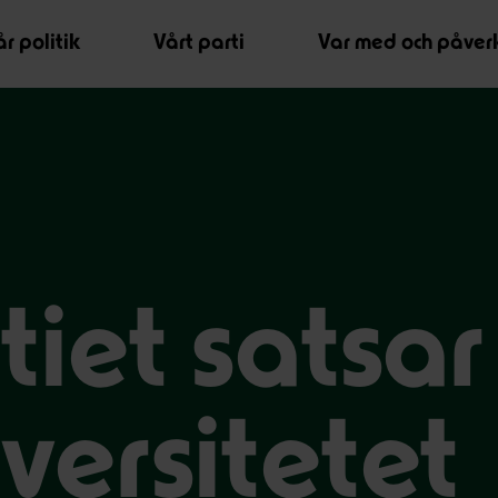
r politik
Vårt parti
Var med och påver
tiet satsa
versitetet