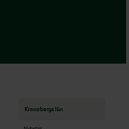
Kronobergs län
Hoppa
över
Nyheter