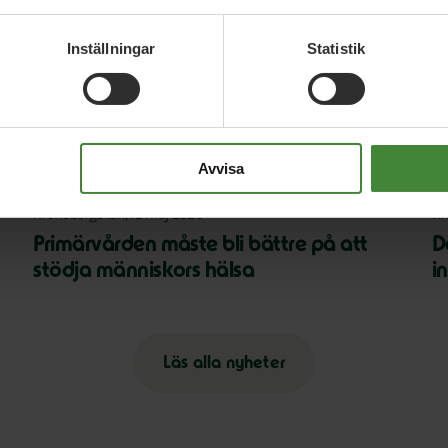
Inställningar
Statistik
Relaterade nyheter
Avvisa
Kronobergs län, 12 maj 2026
Kr
Primärvården måste bli bättre på att
D
stödja människors hälsa
i
Läs alla nyheter