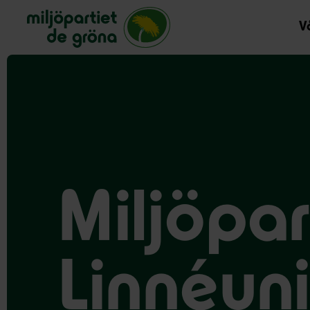
Miljöpartiet de gröna, startsida
Vå
Miljöpar
Linnéuni