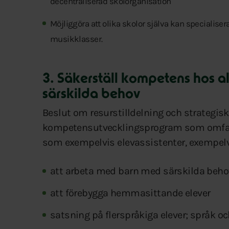
decentraliserad skolorganisation
Möjliggöra att olika skolor själva kan specialis
musikklasser.
3. Säkerställ kompetens hos a
särskilda behov
Beslut om resurstilldelning och strategis
kompetensutvecklingsprogram som omfatta
som exempelvis elevassistenter, exempelv
att arbeta med barn med särskilda beho
att förebygga hemmasittande elever
satsning på flerspråkiga elever; språk 