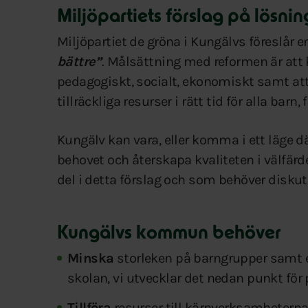
Miljöpartiets förslag på lösni
Miljöpartiet de gröna i Kungälvs föreslår e
bättre”
. Målsättning med reformen är att 
pedagogiskt, socialt, ekonomiskt samt at
tillräckliga resurser i rätt tid för alla bar
Kungälv kan vara, eller komma i ett läge d
behovet och återskapa kvaliteten i välfärd
del i detta förslag och som behöver diskut
Kungälvs kommun behöver
Minska
storleken på barngrupper samt en 
skolan, vi utvecklar det nedan punkt för 
Tillföra
resurser till kärnverksamhetern