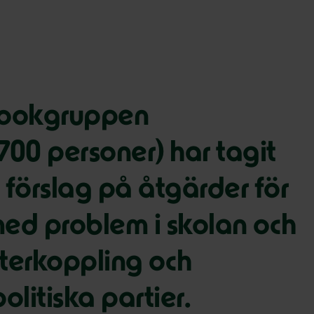
bookgruppen
700 personer) har tagit
förslag på åtgärder för
med problem i skolan och
återkoppling och
olitiska partier.