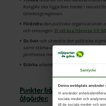
Kungälv ska ligga över medel i resursti
Göteborgsregionen.
Förändra
den politiska organisationen o
och omsorgen.
Vi vill bl.a hänvisa til
Se över
och utveckla den politiska styrn
samt stärka omvärldsbevakning – inte min
jämförelse med övriga kommuner i Göte
Stärka
arbetet med social hållbarhet i 
Samtycke
Denna webbplats använder 
Punkter från skolföräldrar oc
Vi använder enhetsidentifierar
åtgärder:
sociala medier och analysera 
till de sociala medier och a