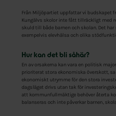
Från Miljöpartiet uppfattar vi budskapet fr
Kungälvs skolor inte fått tillräckligt med r
skuld till både barnen och skolan. Det har
exempelvis elevhälsa och olika stödfunktion
Hur kan det bli såhär?
En av orsakerna kan vara en politisk majo
prioriterat stora ekonomiska överskott, sann
ekonomiskt utrymme för den stora invester
dagsläget drivs utan tak för investeringsko
att kommunfullmäktige behöver återta kon
balanseras och inte påverkar barnen, skolan