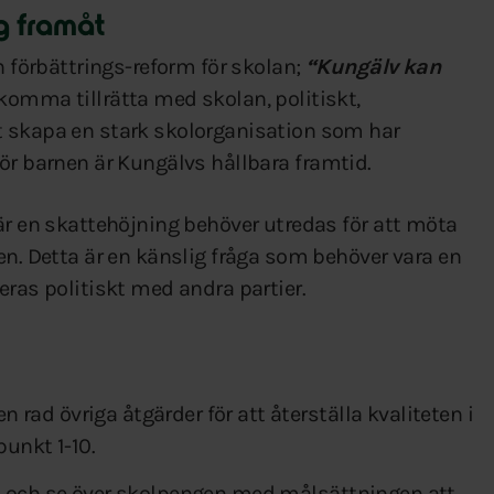
ng framåt
n förbättrings-reform för skolan;
“Kungälv kan
komma tillrätta med skolan, politiskt,
t skapa en stark skolorganisation som har
n, för barnen är Kungälvs hållbara framtid.
är en skattehöjning behöver utredas för att möta
en. Detta är en känslig fråga som behöver vara en
eras politiskt med andra partier.
rad övriga åtgärder för att återställa kvaliteten i
punkt 1-10.
a och se över skolpengen med målsättningen att