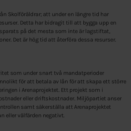
ån Skolföräldrar; att under en längre tid har
esurser. Detta har bidragit till att bygga upp en
 sparats på det mesta som inte är lagstiftat,
er. Det är hög tid att återföra dessa resurser.
ritet som under snart två mandatperioder
olikt för att betala av lån för att skapa ett större
ingen i Arenaprojektet. Ett projekt som i
stnader eller driftskostnader. Miljöpartiet anser
trollen samt säkerställa att Arenaprojektet
 eller välfärden negativt.