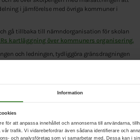
lldelning i jämförelse med övriga kommuner i
ch gå tillbaka till nämndorganisation för skolan
l SKRs kartläggning över kommuners organisering.
ingen och ledningen, tydliggöra gränsdragningen
st för att säkerställa kvalitetsnivån i
borgsregionen.
enlighet med FNs hållbarhetsmål
Information
cookies
h Miljöpartiets förslag på
e för att anpassa innehållet och annonserna till användarna, tillh
vår trafik. Vi vidarebefordrar även sådana identifierare och anna
nnons- och analysföretag som vi samarbetar med. Dessa kan i sin