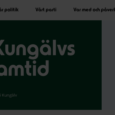
r politik
Vårt parti
Var med och påver
Kungälvs
ramtid
i Kungälv