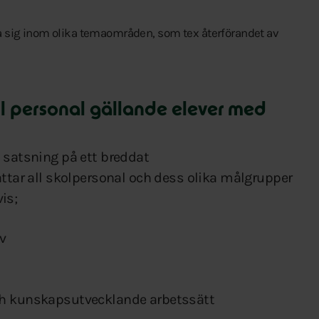
era sig inom olika temaområden, som tex återförandet av
ll personal gällande elever med
k satsning på ett breddat
r all skolpersonal och dess olika målgrupper
is;
v
och kunskapsutvecklande arbetssätt