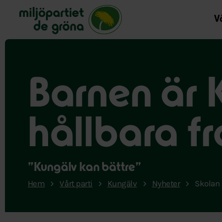
Miljöpartiet de gröna, startsida
Vå
Barnen är 
hållbara f
”Kungälv kan bättre”
Hem
Vårt parti
Kungälv
Nyheter
Skolan 