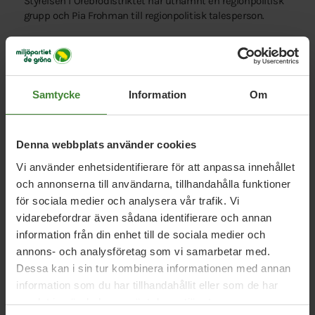
Styrelsen i Örebrodistriktet har utnämnt en regionpolitisk
grupp och Pia Frohman till regionpolitisk talesperson.
– Jag är stolt och glad över förtroendet. Regionpolitik och
social hållbarhet är ett spännande politiskt fält. Nu kavlar
vi upp ärmarna och jobbar för att sprida våra lösningar!
Samtycke
Information
Om
Denna webbplats använder cookies
Vi använder enhetsidentifierare för att anpassa innehållet
och annonserna till användarna, tillhandahålla funktioner
för sociala medier och analysera vår trafik. Vi
Relaterade nyheter
vidarebefordrar även sådana identifierare och annan
information från din enhet till de sociala medier och
annons- och analysföretag som vi samarbetar med.
Miljöpartiet de gröna Lekeberg, 30 mars 2026
Dessa kan i sin tur kombinera informationen med annan
information som du har tillhandahållit eller som de har
En riktigt glad påsk!
samlat in när du har använt deras tjänster.