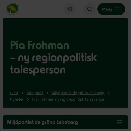
Miljöpartiet de gröna, startsida
Meny
Pia Frohman
– ny regionpolitisk
talesperson
Hem
Vårt parti
Miljöpartiet de gröna Lekeberg
Nyheter
Pia Frohman ny regionpolitisk talesperson
Hoppa
över
Miljöpartiet de gröna Lekeberg
menyn