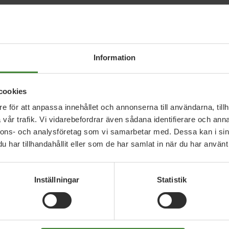
 ser nattågen som ett ”norrlandsproblem”, inte som
t duger inte. Det här är en fråga om likvärdighet,
Information
stri, elektrifierar transporter och driver på i
cookies
 klimatsmarta transportformen av nedläggning.
e för att anpassa innehållet och annonserna till användarna, tillh
s för att den är gles.
vår trafik. Vi vidarebefordrar även sådana identifierare och anna
nnons- och analysföretag som vi samarbetar med. Dessa kan i sin
har tillhandahållit eller som de har samlat in när du har använt 
ka ta ansvar för att människor i hela landet kan
en till övre Norrland betraktas som samhällskritisk
Inställningar
Statistik