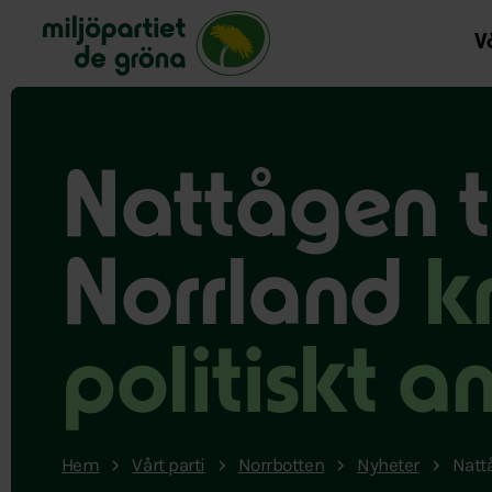
Miljöpartiet de gröna, startsida
Vå
Nattågen ti
Norrland
k
politiskt a
Hem
Vårt parti
Norrbotten
Nyheter
Nattå