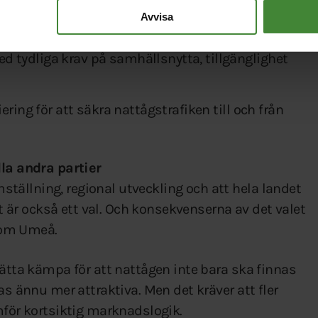
i uppdrag att bedriva nattågstrafik till övre
Avvisa
 tydliga krav på samhällsnytta, tillgänglighet
ering för att säkra nattågstrafiken till och från
lla andra partier
ällning, regional utveckling och att hela landet
et är också ett val. Och konsekvenserna av det valet
 om Umeå.
sätta kämpa för att nattågen inte bara ska finnas
as ännu mer attraktiva. Men det kräver att fler
mför kortsiktig marknadslogik.