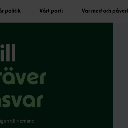
r politik
Vårt parti
Var med och påver
ll
räver
nsvar
gen till Norrland