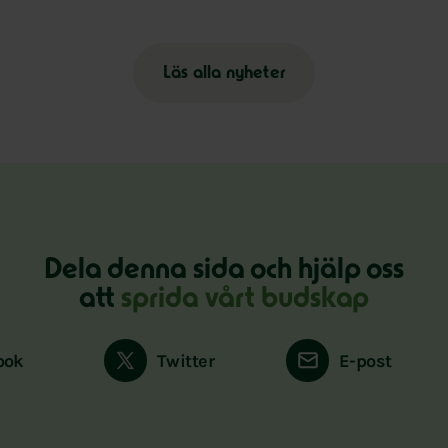
Läs alla nyheter
Dela denna sida och hjälp oss
att
sprida vårt budskap
ook
Twitter
E-post