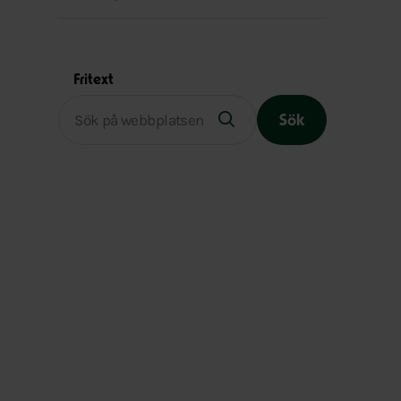
Fritext
Sök
Slutet på menyn