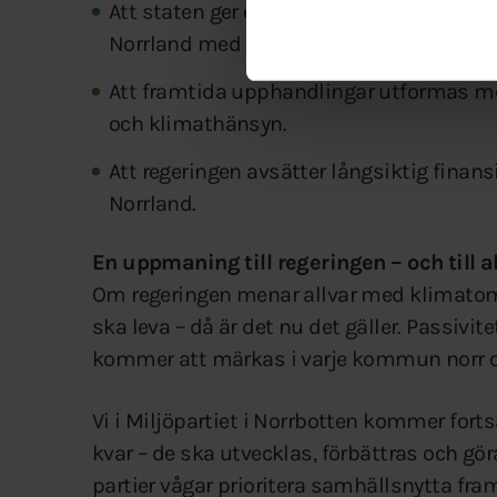
Att staten ger ett statligt bolag, som SJ, 
Norrland med full kostnadstäckning.
Att framtida upphandlingar utformas med
och klimathänsyn.
Att regeringen avsätter långsiktig finansi
Norrland.
En uppmaning till regeringen – och till a
Om regeringen menar allvar med klimatomst
ska leva – då är det nu det gäller. Passivit
kommer att märkas i varje kommun norr
Vi i Miljöpartiet i Norrbotten kommer fort
kvar – de ska utvecklas, förbättras och gör
partier vågar prioritera samhällsnytta fra