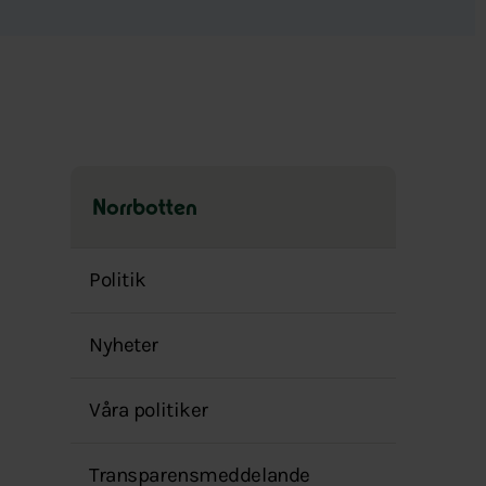
Norrbotten
Hoppa
över
Politik
menyn
Nyheter
Våra politiker
Transparensmeddelande