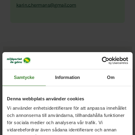
karin.c.hermans@gmail.com
Uppdrag med
Karin
Samtycke
Information
Om
Hermans
Denna webbplats använder cookies
Vi använder enhetsidentifierare för att anpassa innehållet
Härnösandshus AB
och annonserna till användarna, tillhandahålla funktioner
Karin Hermans
Lena Drejare
för sociala medier och analysera vår trafik. Vi
vidarebefordrar även sådana identifierare och annan