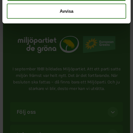
Uppdaterad 2026-08-07
Avvisa
I september 1981 bildades Miljöpartiet. Att ett parti satte
miljön främst var helt nytt. Det är det fortfarande. När
besluten ska fattas – då finns bara ett Miljöparti. Och ju
starkare vi blir, desto mer kan vi uträtta.
Följ oss