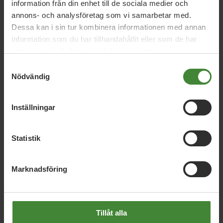
information från din enhet till de sociala medier och
annons- och analysföretag som vi samarbetar med.
Dessa kan i sin tur kombinera informationen med annan
information som du har tillhandahållit eller som de har
samlat in när du har använt deras tjänster.
Samtyckesval
Nödvändig
Dela denna sida och hjälp oss
att
sprida vårt budskap
Inställningar
Statistik
Marknadsföring
Tillåt alla
Publicerad 2026-03-26