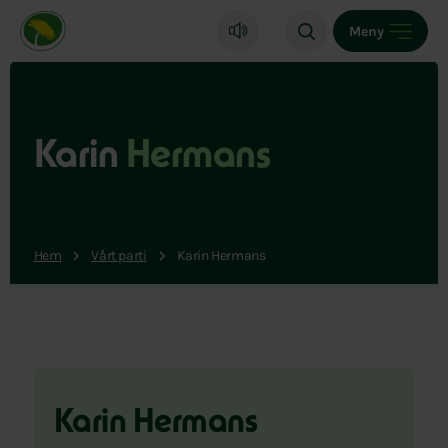
Miljöpartiet de gröna, startsida
Meny
Karin
Hermans
Hem
Vårt parti
Karin Hermans
Karin Hermans