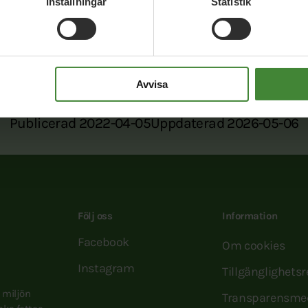
Inställningar
Statistik
ook
Twitter
E-post
Avvisa
Publicerad 2022-04-05
Uppdaterad 2026-05-06
Följ oss
Information
Facebook
Om cookies
Instagram
Tillgänglighets
e miljön
Transparensme