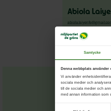
Abiola Laiye
abiola.laiyenfe@gmail.c
Samtycke
Denna webbplats använder 
Vi använder enhetsidentifierar
sociala medier och analysera 
till de sociala medier och a
med annan information som du 
Samtyckesval