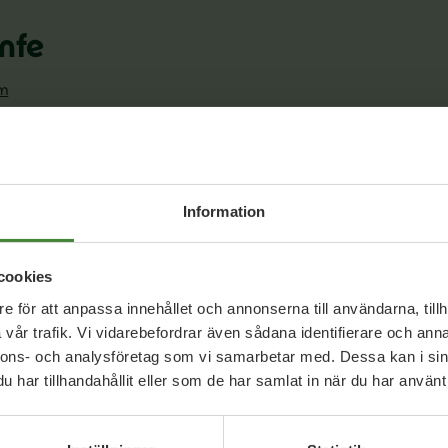
nfe
om
Information
cookies
e för att anpassa innehållet och annonserna till användarna, tillh
vår trafik. Vi vidarebefordrar även sådana identifierare och anna
nnons- och analysföretag som vi samarbetar med. Dessa kan i sin
Dela denna sida och hjälp oss
har tillhandahållit eller som de har samlat in när du har använt 
att
sprida vårt budskap