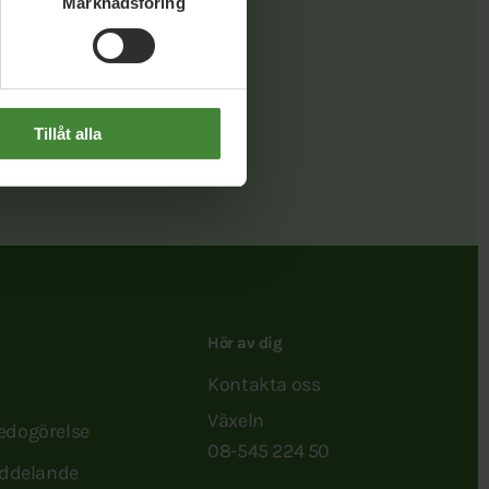
Marknadsföring
Länk
Tillåt alla
Hör av dig
Kontakta oss
Växeln
redogörelse
08-545 224 50
ddelande