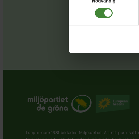
Nödvändig
Faceb
I september 1981 bildades Miljöpartiet. Att ett parti satt