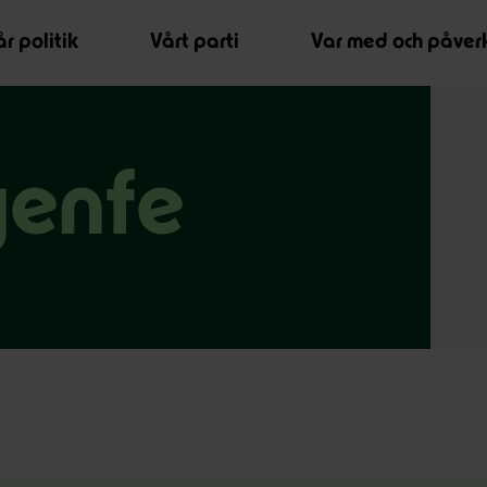
r politik
Vårt parti
Var med och påver
yenfe