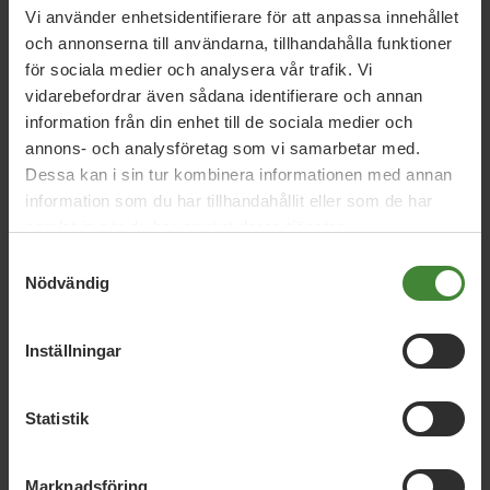
Sjöholm
Vi använder enhetsidentifierare för att anpassa innehållet
och annonserna till användarna, tillhandahålla funktioner
för sociala medier och analysera vår trafik. Vi
vidarebefordrar även sådana identifierare och annan
Kommunfullmäktige
information från din enhet till de sociala medier och
Kävlinge
annons- och analysföretag som vi samarbetar med.
Dessa kan i sin tur kombinera informationen med annan
Anders Sjöholm
information som du har tillhandahållit eller som de har
samlat in när du har använt deras tjänster.
Samtyckesval
Nödvändig
Inställningar
Statistik
Dela denna sida och hjälp oss
att
sprida vårt budskap
Marknadsföring