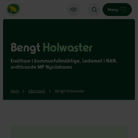
Miljöpartiet de gröna, startsida
Meny
Bengt
Holwaster
Ersättare i kommunfullmäktige, Ledamot i NAN,
ordförande MP Nynäshamn
Hem
Vårt parti
Bengt Holwaster