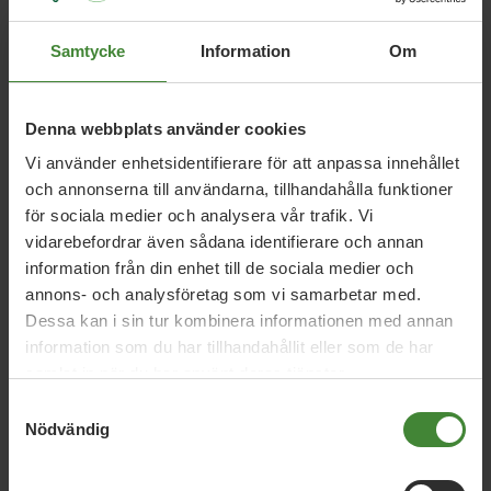
Anders Ödmark
Bengt Holwaster
Helene Rotsman
Samtycke
Information
Om
Axnäs
Kerstin Andersson
Lilian Nylinder
Ragnar
von Malmborg
Urban Johansson
Vivianne
Gunnarsson
Denna webbplats använder cookies
Vi använder enhetsidentifierare för att anpassa innehållet
och annonserna till användarna, tillhandahålla funktioner
för sociala medier och analysera vår trafik. Vi
Kommunstyrelsen
vidarebefordrar även sådana identifierare och annan
Nynäshamn
information från din enhet till de sociala medier och
Kerstin Andersson
annons- och analysföretag som vi samarbetar med.
Dessa kan i sin tur kombinera informationen med annan
information som du har tillhandahållit eller som de har
samlat in när du har använt deras tjänster.
Kommunfullmäktige
Nynäshamn
Samtyckesval
Nödvändig
Bengt Holwaster
Johan Forsberg
Kerstin
Andersson