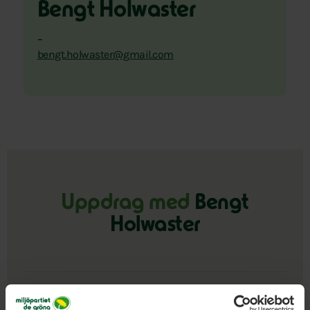
Bengt Holwaster
–
bengt.holwaster@gmail.com
Uppdrag med
Bengt
Holwaster
GSr Stockholm Styrelse