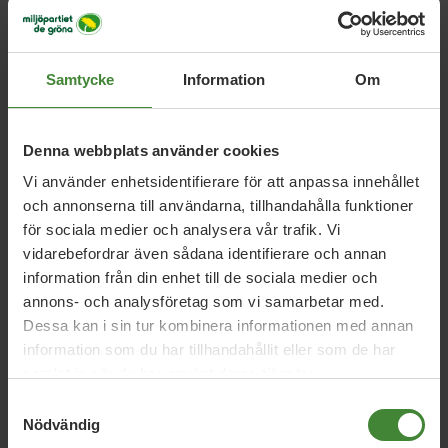
–
wennberg.bertil@gmail.com
Samtycke
Information
Om
Denna webbplats använder cookies
Vi använder enhetsidentifierare för att anpassa innehållet
och annonserna till användarna, tillhandahålla funktioner
för sociala medier och analysera vår trafik. Vi
vidarebefordrar även sådana identifierare och annan
information från din enhet till de sociala medier och
Dela denna sida och hjälp oss
annons- och analysföretag som vi samarbetar med.
att
sprida vårt budskap
Dessa kan i sin tur kombinera informationen med annan
information som du har tillhandahållit eller som de har
samlat in när du har använt deras tjänster.
Samtyckesval
Nödvändig