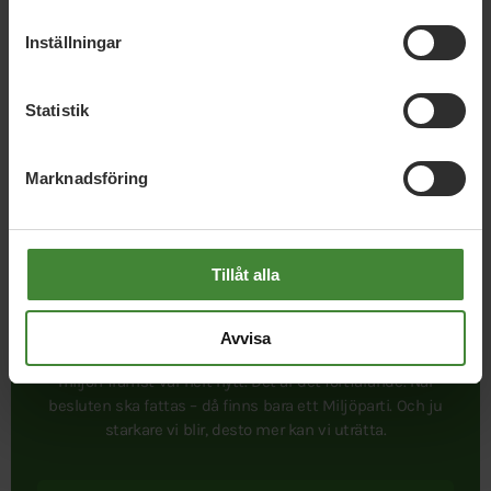
Inställningar
Publicerad 2022-04-05
Statistik
Uppdaterad 2026-05-06
Marknadsföring
Tillåt alla
Avvisa
I september 1981 bildades Miljöpartiet. Att ett parti satte
miljön främst var helt nytt. Det är det fortfarande. När
besluten ska fattas – då finns bara ett Miljöparti. Och ju
starkare vi blir, desto mer kan vi uträtta.