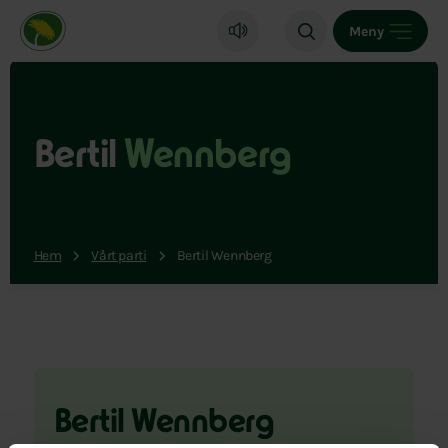
Miljöpartiet de gröna, startsida
Meny
Bertil
Wennberg
Hem
Vårt parti
Bertil Wennberg
Bertil Wennberg