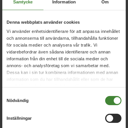
Samtycke
Information
Om
Uppdrag med
Bob Lind
Denna webbplats använder cookies
Vi använder enhetsidentifierare för att anpassa innehållet
Kommunfullmäktige
och annonserna till användarna, tillhandahålla funktioner
Jönköping
för sociala medier och analysera vår trafik. Vi
Agneta Fransson
Bob Lind
Malin Skreding Hallgren
vidarebefordrar även sådana identifierare och annan
information från din enhet till de sociala medier och
Mats Weidman
Robin Hansson
annons- och analysföretag som vi samarbetar med.
Dessa kan i sin tur kombinera informationen med annan
information som du har tillhandahållit eller som de har
Stadsbyggnadsnämnden
samlat in när du har använt deras tjänster.
Jönköping
Samtyckesval
Nödvändig
Bob Lind
Inställningar