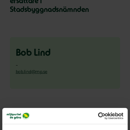
ersättare i
Stadsbyggnadsnämnden
Bob Lind
–
bob.lind@mp.se