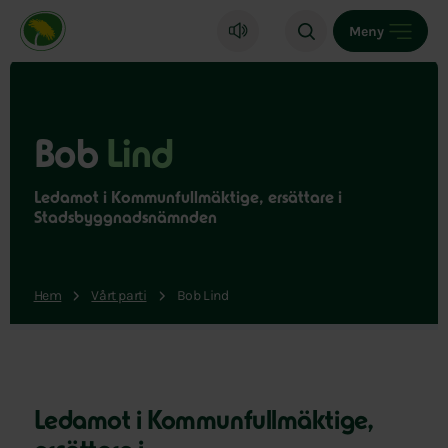
Miljöpartiet de gröna, startsida
Meny
Bob
Lind
Ledamot i Kommunfullmäktige, ersättare i
Stadsbyggnadsnämnden
Hem
Vårt parti
Bob Lind
Ledamot i Kommunfullmäktige,