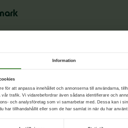
emark
Information
cookies
e för att anpassa innehållet och annonserna till användarna, tillh
vår trafik. Vi vidarebefordrar även sådana identifierare och anna
nnons- och analysföretag som vi samarbetar med. Dessa kan i sin
Dela denna sida och hjälp oss
har tillhandahållit eller som de har samlat in när du har använt 
att
sprida vårt budskap