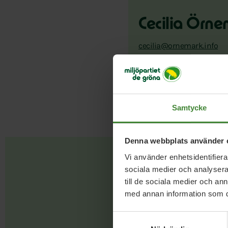
Cecilia Örn
cecilia@ornemark.info
Samtycke
Denna webbplats använder 
Vi använder enhetsidentifierar
sociala medier och analysera 
till de sociala medier och a
med annan information som du 
Samtyckesval