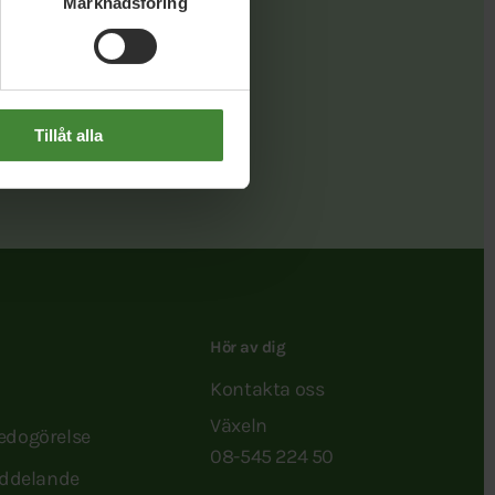
Marknadsföring
Länk
Tillåt alla
Hör av dig
Kontakta oss
Växeln
redogörelse
08-545 224 50
ddelande