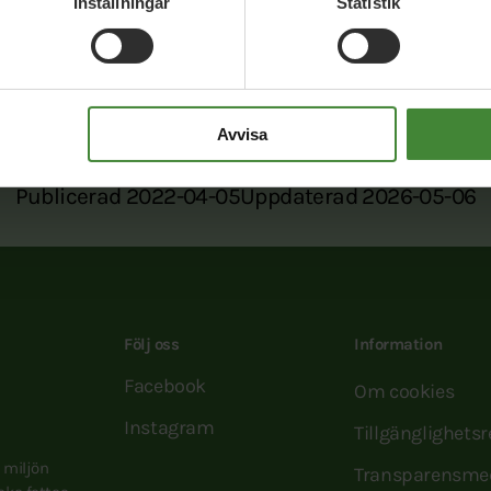
Inställningar
Statistik
ook
Twitter
E-post
Avvisa
Publicerad 2022-04-05
Uppdaterad 2026-05-06
Följ oss
Information
Facebook
Om cookies
Instagram
Tillgänglighets
e miljön
Transparensme