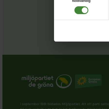
Nödvändig
Faceb
I september 1981 bildades Miljöpartiet. Att ett parti satt