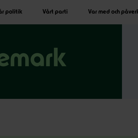
r politik
Vårt parti
Var med och påver
emark