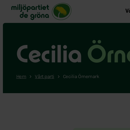
Miljöpartiet de gröna, startsida
Vå
Cecilia
Örn
Hem
Vårt parti
Cecilia Örnemark