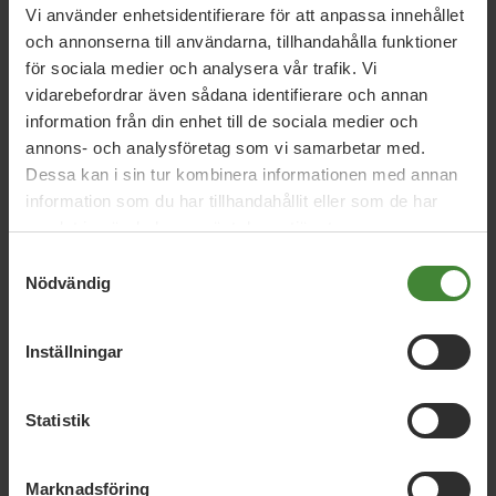
Fick
Vi använder enhetsidentifierare för att anpassa innehållet
och annonserna till användarna, tillhandahålla funktioner
för sociala medier och analysera vår trafik. Vi
vidarebefordrar även sådana identifierare och annan
Nyckelperson/Kansli Habo
information från din enhet till de sociala medier och
Christina Källström
Kerstin Klasson
Lars Källström
annons- och analysföretag som vi samarbetar med.
Dessa kan i sin tur kombinera informationen med annan
Margareta Fick
Maria Arwidson
My Lundgren
information som du har tillhandahållit eller som de har
samlat in när du har använt deras tjänster.
Samtyckesval
Nödvändig
Inställningar
Statistik
Dela denna sida och hjälp oss
att
sprida vårt budskap
Marknadsföring