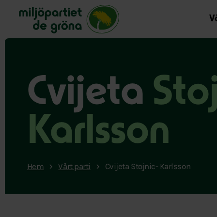
Miljöpartiet de gröna, startsida
Vå
Cvijeta
Stoj
Karlsson
Hem
Vårt parti
Cvijeta Stojnic- Karlsson