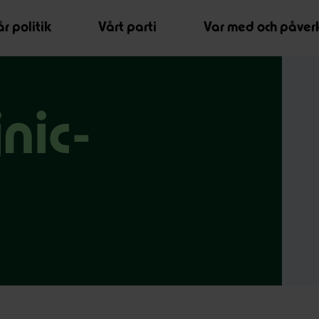
r politik
Vårt parti
Var med och påver
nic-