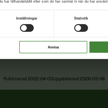
har tillhandahållit eller som de har samlat in när du har använt 
Dela denna sida och hjälp oss
Inställningar
Statistik
att
sprida vårt budskap
ook
Twitter
E-post
Avvisa
Publicerad 2022-04-05
Uppdaterad 2026-05-06