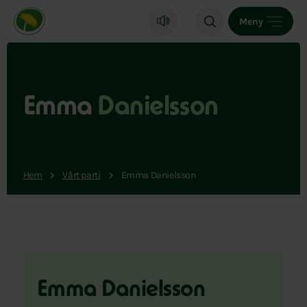
Miljöpartiet de gröna, startsida
Meny
Emma
Danielsson
Hem
Vårt parti
Emma Danielsson
Emma Danielsson