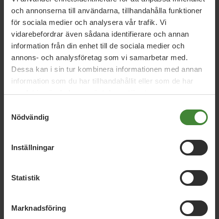
och annonserna till användarna, tillhandahålla funktioner
för sociala medier och analysera vår trafik. Vi
Kommunfullmäktige Partille
vidarebefordrar även sådana identifierare och annan
information från din enhet till de sociala medier och
Emma Danielsson
Karin Olsson
Mikael Lindquist
annons- och analysföretag som vi samarbetar med.
Tobias Hennig
Ulla-Carin Moberg
Dessa kan i sin tur kombinera informationen med annan
information som du har tillhandahållit eller som de har
samlat in när du har använt deras tjänster.
Samtyckesval
Nödvändig
Inställningar
Dela denna sida och hjälp oss
Statistik
att
sprida vårt budskap
Marknadsföring