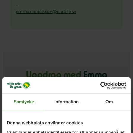
–
emma.danielsson@partille.se
Uppdrag med
Emma
Danielsson
Samtycke
Information
Om
Kommunstyrelsen Partille
Denna webbplats använder cookies
Emma Danielsson
Vi använder enhetsidentifierare för att anpassa innehållet