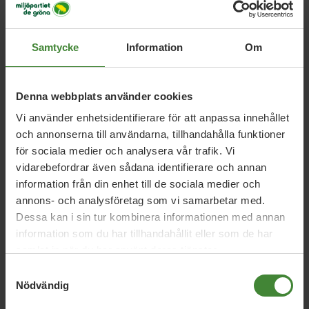
evalindh40@hotmail.com
Samtycke
Information
Om
Denna webbplats använder cookies
Vi använder enhetsidentifierare för att anpassa innehållet
och annonserna till användarna, tillhandahålla funktioner
för sociala medier och analysera vår trafik. Vi
vidarebefordrar även sådana identifierare och annan
Dela denna sida och hjälp oss
information från din enhet till de sociala medier och
att
sprida vårt budskap
annons- och analysföretag som vi samarbetar med.
Dessa kan i sin tur kombinera informationen med annan
information som du har tillhandahållit eller som de har
samlat in när du har använt deras tjänster.
Samtyckesval
Nödvändig