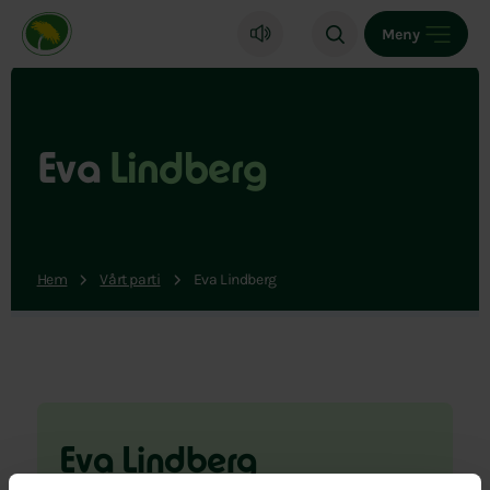
Miljöpartiet de gröna, startsida
Meny
Eva
Lindberg
Hem
Vårt parti
Eva Lindberg
Eva Lindberg