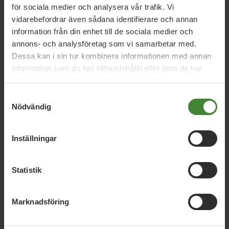
Anna Norrström
Annika Repo Wallman
Erica
för sociala medier och analysera vår trafik. Vi
Johansson
Felix Sandberg
Jonas Sjöblom
vidarebefordrar även sådana identifierare och annan
information från din enhet till de sociala medier och
Martin Odalgård
annons- och analysföretag som vi samarbetar med.
Dessa kan i sin tur kombinera informationen med annan
information som du har tillhandahållit eller som de har
samlat in när du har använt deras tjänster.
Samtyckesval
Nödvändig
Inställningar
Dela denna sida och hjälp oss
att
sprida vårt budskap
Statistik
Marknadsföring