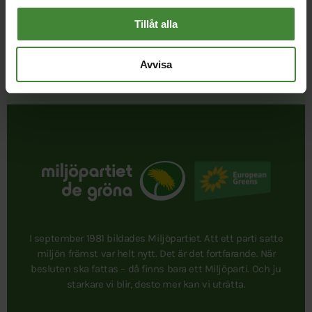
Tillåt alla
Avvisa
Publicerad 2022-04-05
Uppdaterad 2026-08-07
I september 1981 bildades Miljöpartiet. Att ett parti satte
miljön främst var helt nytt. Det är det fortfarande. När
besluten ska fattas – då finns bara ett Miljöparti. Och ju
starkare vi blir, desto mer kan vi uträtta.