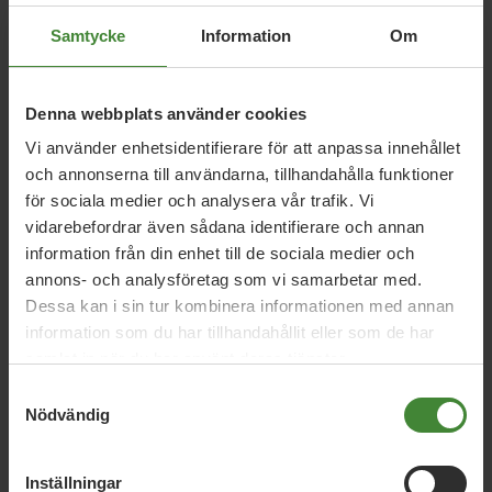
Samtycke
Information
Om
Denna webbplats använder cookies
Vi använder enhetsidentifierare för att anpassa innehållet
Aktuella frågor i region och
och annonserna till användarna, tillhandahålla funktioner
kommun
för sociala medier och analysera vår trafik. Vi
vidarebefordrar även sådana identifierare och annan
information från din enhet till de sociala medier och
annons- och analysföretag som vi samarbetar med.
Lidköping, 13 maj 2020
Dessa kan i sin tur kombinera informationen med annan
Tänk om
information som du har tillhandahållit eller som de har
samlat in när du har använt deras tjänster.
Samtyckesval
Lidköping, 11 maj 2020
Nödvändig
Tänk om
Inställningar