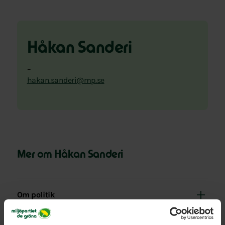
Håkan Sanderi
–
hakan.sanderi@mp.se
Mer om Håkan Sanderi
Om politik