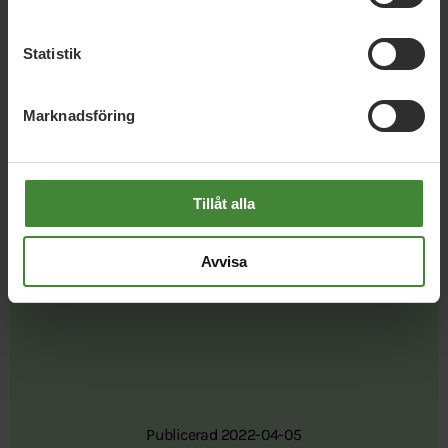
Statistik
Marknadsföring
Dela denna sida och hjälp oss
Tillåt alla
att
sprida vårt budskap
Avvisa
Publicerad 2022-04-05