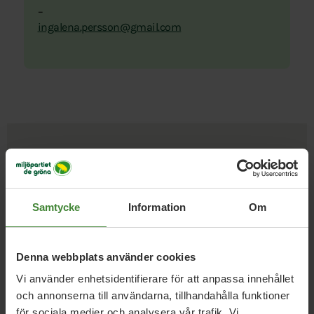
–
ingalena.persson@gmail.com
Uppdrag med
Inga-Lena
Persson
Samtycke
Information
Om
Denna webbplats använder cookies
Valberedningen Miljöpartiet
Vi använder enhetsidentifierare för att anpassa innehållet
Härryda
och annonserna till användarna, tillhandahålla funktioner
för sociala medier och analysera vår trafik. Vi