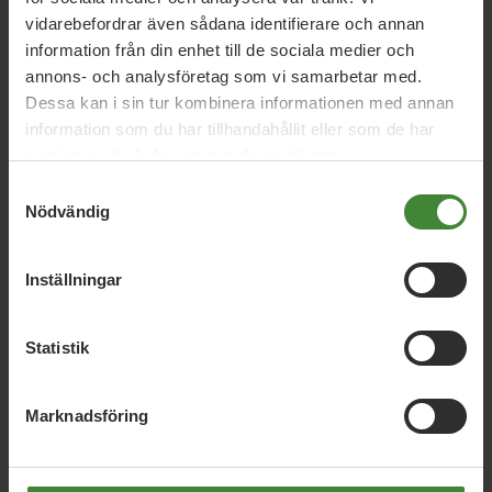
Inga-Lena Persson
Marcus Berggren
Roland
vidarebefordrar även sådana identifierare och annan
Jonsson
information från din enhet till de sociala medier och
annons- och analysföretag som vi samarbetar med.
Dessa kan i sin tur kombinera informationen med annan
information som du har tillhandahållit eller som de har
samlat in när du har använt deras tjänster.
Samtyckesval
Nödvändig
Inställningar
Dela denna sida och hjälp oss
att
sprida vårt budskap
Statistik
Marknadsföring