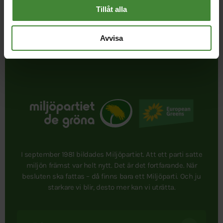
Tillåt alla
Publicerad 2022-04-05
Avvisa
Uppdaterad 2026-08-07
I september 1981 bildades Miljöpartiet. Att ett parti satte
miljön främst var helt nytt. Det är det fortfarande. När
besluten ska fattas – då finns bara ett Miljöparti. Och ju
starkare vi blir, desto mer kan vi uträtta.