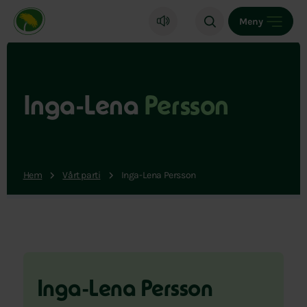
Miljöpartiet de gröna, startsida
Meny
Inga-Lena
Persson
Hem
Vårt parti
Inga-Lena Persson
Inga-Lena Persson