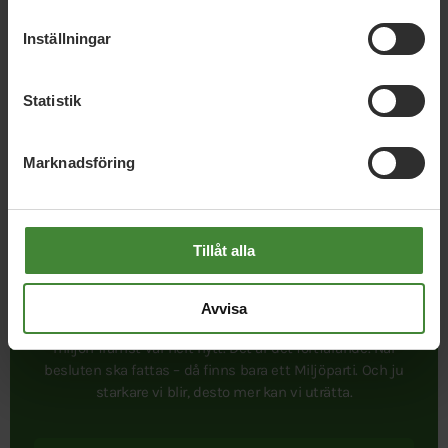
Inställningar
Publicerad 2022-04-05
Statistik
Uppdaterad 2026-05-06
Marknadsföring
Tillåt alla
Avvisa
I september 1981 bildades Miljöpartiet. Att ett parti satte
miljön främst var helt nytt. Det är det fortfarande. När
besluten ska fattas – då finns bara ett Miljöparti. Och ju
starkare vi blir, desto mer kan vi uträtta.