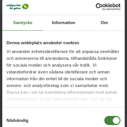
070-656 93 37
sai_andersson@hotmail.com
Samtycke
Information
Om
Denna webbplats använder cookies
Vi använder enhetsidentifierare för att anpassa innehållet
och annonserna till användarna, tillhandahålla funktioner
för sociala medier och analysera vår trafik. Vi
vidarebefordrar även sådana identifierare och annan
information från din enhet till de sociala medier och
Dela denna sida och hjälp oss
annons- och analysföretag som vi samarbetar med.
att
sprida vårt budskap
Dessa kan i sin tur kombinera informationen med annan
information som du har tillhandahållit eller som de har
samlat in när du har använt deras tjänster.
Samtyckesval
Nödvändig