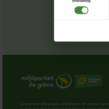
Nödvändig
Faceb
I september 1981 bildades Miljöpartiet. Att ett parti satt