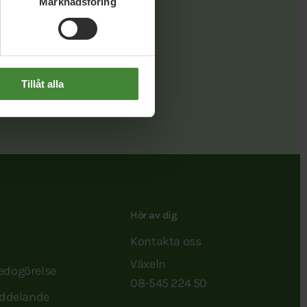
Marknadsföring
Länk
Tillåt alla
Hör av dig
Kontakta oss
Växeln
redogörelse
08-545 224 50
ddelande