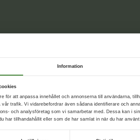
Information
cookies
e för att anpassa innehållet och annonserna till användarna, tillh
vår trafik. Vi vidarebefordrar även sådana identifierare och anna
nnons- och analysföretag som vi samarbetar med. Dessa kan i sin
Dela denna sida och hjälp oss
har tillhandahållit eller som de har samlat in när du har använt 
att
sprida vårt budskap