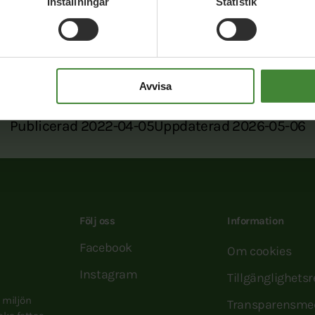
Inställningar
Statistik
ook
Twitter
E-post
Avvisa
Publicerad 2022-04-05
Uppdaterad 2026-05-06
Följ oss
Information
Facebook
Om cookies
Instagram
Tillgänglighets
e miljön
Transparensme