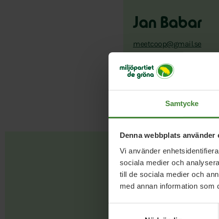
Jan Babar
meetcoop@gmail.se
Samtycke
Denna webbplats använder 
Vi använder enhetsidentifierar
sociala medier och analysera 
till de sociala medier och a
med annan information som du 
Samtyckesval