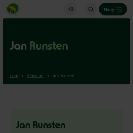
Miljöpartiet de gröna, startsida
Meny
Jan
Runsten
Hem
Vårt parti
Jan Runsten
Jan Runsten