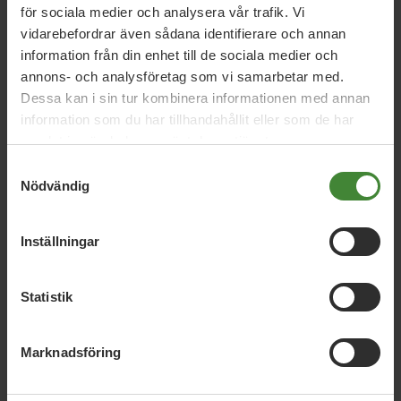
för sociala medier och analysera vår trafik. Vi
Valnämnd Krokom
vidarebefordrar även sådana identifierare och annan
information från din enhet till de sociala medier och
Jan Runsten
annons- och analysföretag som vi samarbetar med.
Dessa kan i sin tur kombinera informationen med annan
information som du har tillhandahållit eller som de har
samlat in när du har använt deras tjänster.
Samtyckesval
Nödvändig
Inställningar
Dela denna sida och hjälp oss
att
sprida vårt budskap
Statistik
Marknadsföring