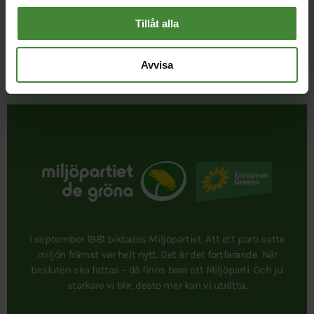
Tillåt alla
Avvisa
Publicerad 2022-04-05
Uppdaterad 2026-08-07
I september 1981 bildades Miljöpartiet. Att ett parti satte
miljön främst var helt nytt. Det är det fortfarande. När
besluten ska fattas – då finns bara ett Miljöparti. Och ju
starkare vi blir, desto mer kan vi uträtta.