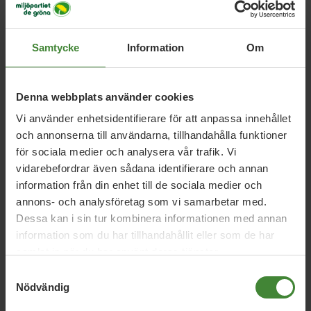
john.green@kalmarwaldorfskola.se
Samtycke
Information
Om
Denna webbplats använder cookies
Vi använder enhetsidentifierare för att anpassa innehållet
och annonserna till användarna, tillhandahålla funktioner
för sociala medier och analysera vår trafik. Vi
vidarebefordrar även sådana identifierare och annan
Dela denna sida och hjälp oss
information från din enhet till de sociala medier och
att
sprida vårt budskap
annons- och analysföretag som vi samarbetar med.
Dessa kan i sin tur kombinera informationen med annan
information som du har tillhandahållit eller som de har
samlat in när du har använt deras tjänster.
Samtyckesval
Nödvändig