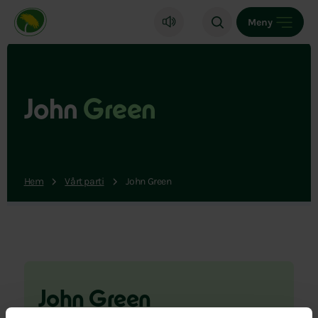
Miljöpartiet de gröna, startsida
Meny
John
Green
Hem
Vårt parti
John Green
John Green