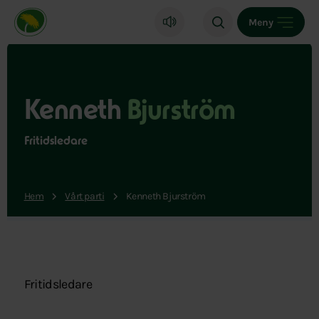
Miljöpartiet de gröna, startsida
Meny
Kenneth
Bjurström
Fritidsledare
Hem
Vårt parti
Kenneth Bjurström
Fritidsledare