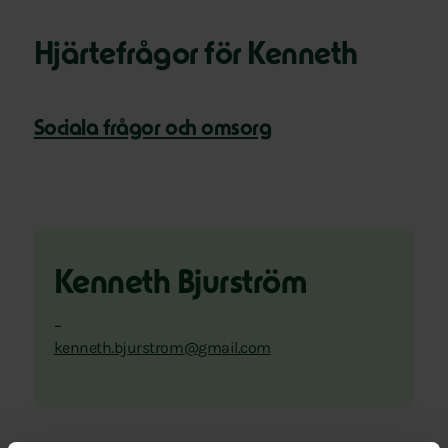
Hjärtefrågor för Kenneth
Sociala frågor och omsorg
Kenneth Bjurström
–
kenneth.bjurstrom@gmail.com