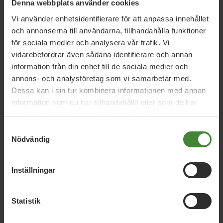
Denna webbplats använder cookies
Uppdrag med
Lise
Vi använder enhetsidentifierare för att anpassa innehållet
Augustsson
och annonserna till användarna, tillhandahålla funktioner
för sociala medier och analysera vår trafik. Vi
vidarebefordrar även sådana identifierare och annan
information från din enhet till de sociala medier och
Styrelsens Valberedning
annons- och analysföretag som vi samarbetar med.
Lerum
Dessa kan i sin tur kombinera informationen med annan
information som du har tillhandahållit eller som de har
Elisabeth Sandén
Lise Augustsson
samlat in när du har använt deras tjänster.
Samtyckesval
Nödvändig
Inställningar
Statistik
Dela denna sida och hjälp oss