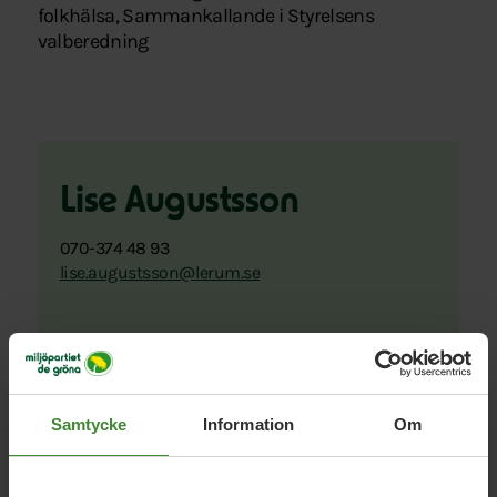
folkhälsa, Sammankallande i Styrelsens
valberedning
Lise Augustsson
070-374 48 93
lise.augustsson@lerum.se
Samtycke
Information
Om