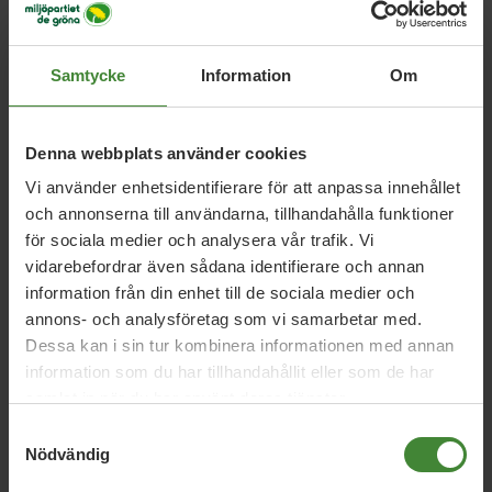
lisl.giertz@gmail.com
Samtycke
Information
Om
Denna webbplats använder cookies
Vi använder enhetsidentifierare för att anpassa innehållet
och annonserna till användarna, tillhandahålla funktioner
för sociala medier och analysera vår trafik. Vi
vidarebefordrar även sådana identifierare och annan
Dela denna sida och hjälp oss
information från din enhet till de sociala medier och
att
sprida vårt budskap
annons- och analysföretag som vi samarbetar med.
Dessa kan i sin tur kombinera informationen med annan
information som du har tillhandahållit eller som de har
samlat in när du har använt deras tjänster.
Samtyckesval
Nödvändig