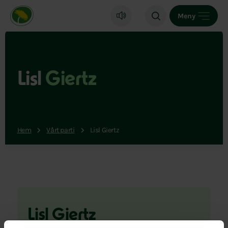
Miljöpartiet de gröna, startsida
Meny
Lisl
Giertz
Hem
Vårt parti
Lisl Giertz
Lisl Giertz