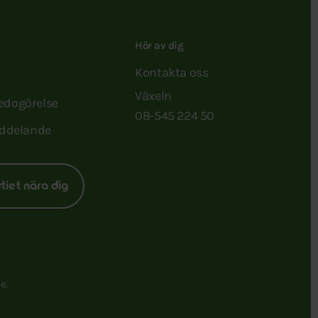
Hör av dig
Kontakta oss
Växeln
redogörelse
08-545 224 50
ddelande
rtiet nära dig
e.