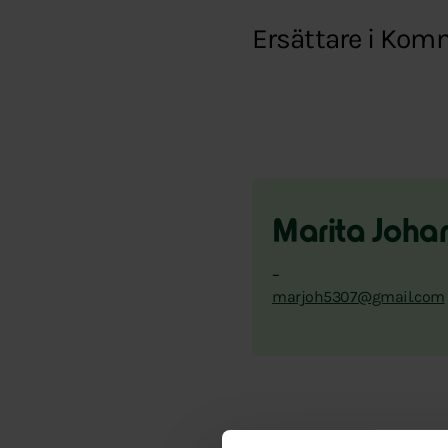
Ersättare i Kom
Marita Joha
–
marjoh5307@gmail.com