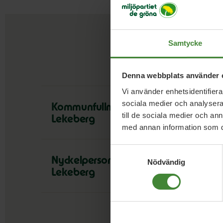
Samtycke
Denna webbplats använder 
Vi använder enhetsidentifierar
sociala medier och analysera 
Kommunfullmäktige
till de sociala medier och a
Lekeberg
med annan information som du 
Samtyckesval
Nyckelperson/kansli
Nödvändig
Lekeberg