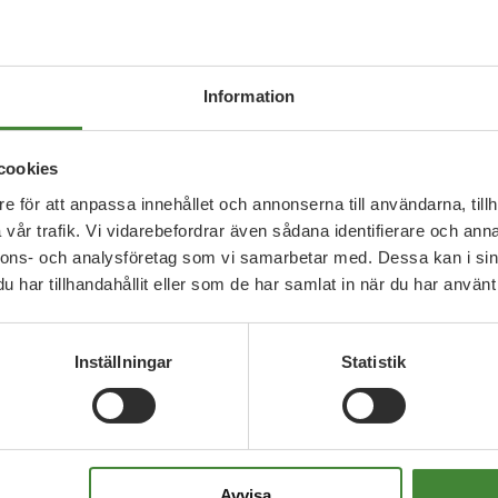
Information
Uppdrag med
Marita Johansson
cookies
e för att anpassa innehållet och annonserna till användarna, tillh
vår trafik. Vi vidarebefordrar även sådana identifierare och anna
Marita Johansson
Pia Frohman
nnons- och analysföretag som vi samarbetar med. Dessa kan i sin
har tillhandahållit eller som de har samlat in när du har använt 
Inställningar
Statistik
Camilla Hansén
Fredrik Persson
Marita Johansson
Pia F
Avvisa