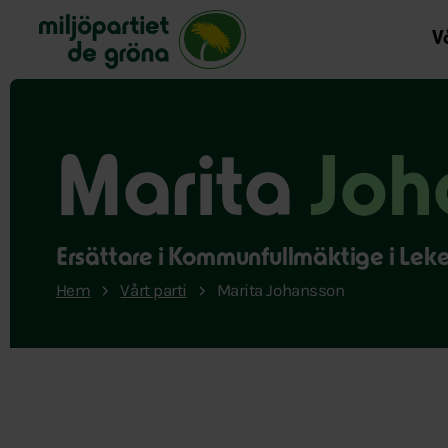
Miljöpartiet de gröna, startsida
Vå
Marita
Joh
Ersättare i Kommunfullmäktige i Lek
Hem
Vårt parti
Marita Johansson