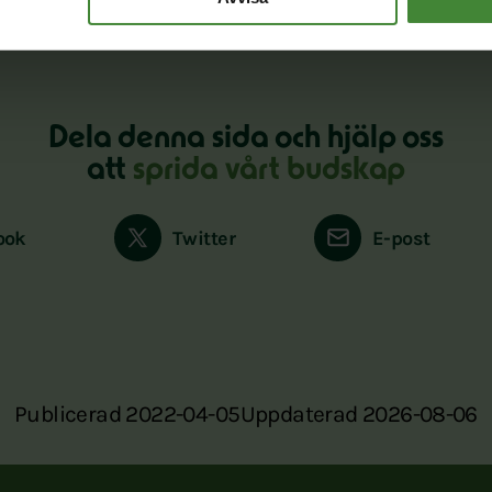
Dela denna sida och hjälp oss
att
sprida vårt budskap
ook
Twitter
E-post
Publicerad 2022-04-05
Uppdaterad 2026-08-06