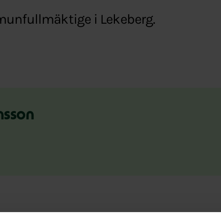
munfullmäktige i Lekeberg.
nsson