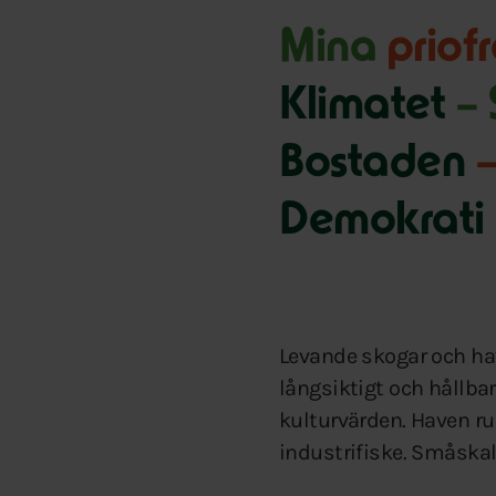
Mina
priof
Klimatet
–
Bostaden
–
Demokrati
Levande skogar och hav 
långsiktigt och hållba
kulturvärden. Haven ru
industrifiske. Småskal