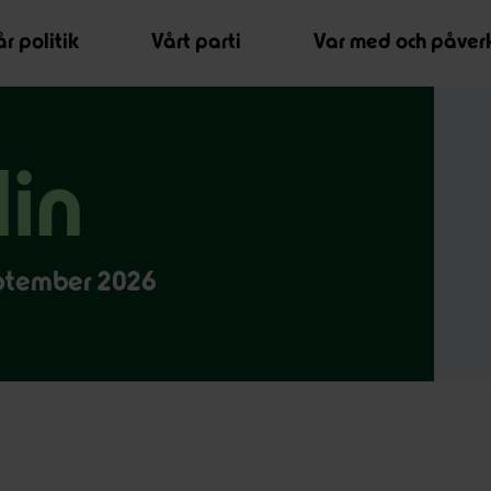
r politik
Vårt parti
Var med och påver
in
september 2026