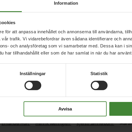
Information
am
cookies
e för att anpassa innehållet och annonserna till användarna, tillh
vår trafik. Vi vidarebefordrar även sådana identifierare och anna
nnons- och analysföretag som vi samarbetar med. Dessa kan i sin
har tillhandahållit eller som de har samlat in när du har använt 
Inställningar
Statistik
Uppdrag med
Mårten Gulin
Avvisa
Emanuel Hort
Henrik Wenngren
Kjersti Jannerborn
Mårte