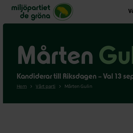
Miljöpartiet de gröna, startsida
Vå
Mårten
Gul
Kandiderar till Riksdagen – Val 13 
Hem
Vårt parti
Mårten Gulin