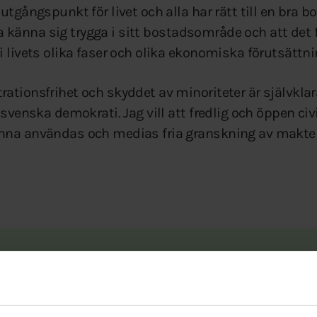
tgångspunkt för livet och alla har rätt till en bra bos
 ska känna sig trygga i sitt bostadsområde och att det 
i livets olika faser och olika ekonomiska förutsättni
ationsfrihet och skyddet av minoriteter är självkla
 svenska demokrati. Jag vill att fredlig och öppen civ
nna användas och medias fria granskning av makten
n