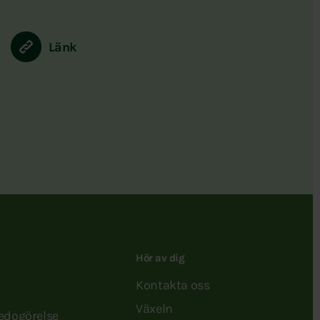
Länk
Hör av dig
Kontakta oss
Växeln
redogörelse