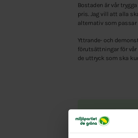
Bostaden är vår trygga u
pris. Jag vill att alla
alternativ som passar 
Yttrande- och demonstr
förutsättningar för vår
de uttryck som ska ku
Mårten Guli
–
marten.gulin@mp.se