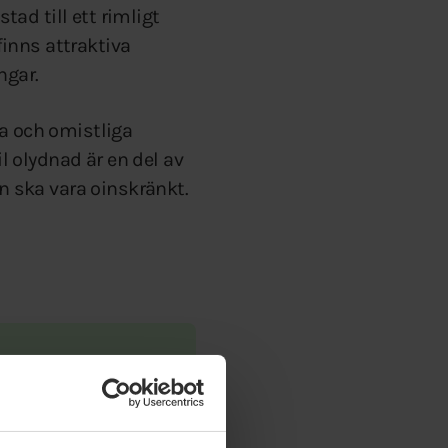
tad till ett rimligt
finns attraktiva
ngar.
ra och omistliga
il olydnad är en del av
 ska vara oinskränkt.