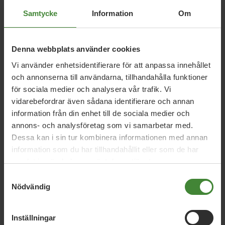
Alva Bergström
Cornelia Wennberg
Joakim Larsson
Samtycke
Information
Om
Jonas Svensson
Karolina Pontén
Klas Eriksson
Merete Kapstad
Sophia Nilsson
Thony Andreasson
Denna webbplats använder cookies
Aderum
Tony Johansson
Vi använder enhetsidentifierare för att anpassa innehållet
och annonserna till användarna, tillhandahålla funktioner
för sociala medier och analysera vår trafik. Vi
Nyckelperson/kansli
vidarebefordrar även sådana identifierare och annan
Miljöpartiet de Gröna i
information från din enhet till de sociala medier och
Västra Götaland
annons- och analysföretag som vi samarbetar med.
Alva Bergström
Joakim Larsson
Johan Hellström
Dessa kan i sin tur kombinera informationen med annan
information som du har tillhandahållit eller som de har
Johan Örnemar
Karolina Pontén
Martin Jordö
samlat in när du har använt deras tjänster.
Merete Kapstad
Nicklas Attefjord
Sophia Nilsson
Samtyckesval
Thony Andreasson Aderum
Tony Johansson
Ulrika
Nödvändig
Frick
Inställningar