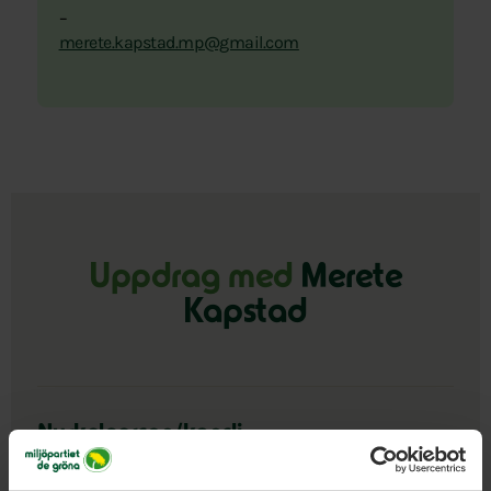
–
merete.kapstad.mp@gmail.com
Uppdrag med
Merete
Kapstad
Nyckelperson/kansli
Göteborg