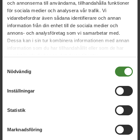
och annonserna till användarna, tillhandahålla funktioner
Gunnel Bergman
Hans Wennberg
Jenny
för sociala medier och analysera vår trafik. Vi
Lundström
Julia Falkerby
Mårten Fjällström
vidarebefordrar även sådana identifierare och annan
Niclas Malmberg
Oskar Reimer
Tove Ljungberg
information från din enhet till de sociala medier och
annons- och analysföretag som vi samarbetar med.
Haasum
Ulrika Lundblad
Dessa kan i sin tur kombinera informationen med annan
information som du har tillhandahållit eller som de har
samlat in när du har använt deras tjänster.
Samtyckesval
Nödvändig
Inställningar
Dela denna sida och hjälp oss
Statistik
att
sprida vårt budskap
Marknadsföring