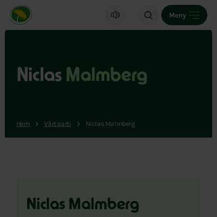
Miljöpartiet de gröna, startsida
Meny
Niclas
Malmberg
Hem
Vårt parti
Niclas Malmberg
Niclas Malmberg