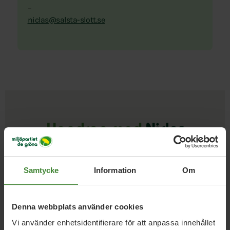
–
niclas@salsta-slott.se
Uppdrag med
Niclas
Malmberg
Samtycke
Information
Om
Regionfullmäktige Uppsala
Denna webbplats använder cookies
Annika Forsell
Emin Maskan
Georg Olsson
Vi använder enhetsidentifierare för att anpassa innehållet