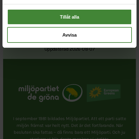
Tillåt alla
Avvisa
Publicerad 2022-10-05
Uppdaterad 2026-08-07
I september 1981 bildades Miljöpartiet. Att ett parti satte
miljön främst var helt nytt. Det är det fortfarande. När
besluten ska fattas – då finns bara ett Miljöparti. Och ju