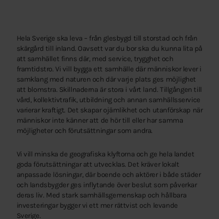
Hela Sverige ska leva – från glesbygd till storstad och från
skärgård till inland. Oavsett var du bor ska du kunna lita på
att samhället finns där, med service, trygghet och
framtidstro. Vi vill bygga ett samhälle där människor lever i
samklang med naturen och där varje plats ges möjlighet
att blomstra. Skillnaderna är stora i vårt land. Tillgången till
vård, kollektivtrafik, utbildning och annan samhällsservice
varierar kraftigt. Det skapar ojämlikhet och utanförskap när
människor inte känner att de hör till eller har samma
möjligheter och förutsättningar som andra.
Vi vill minska de geografiska klyftorna och ge hela landet
goda förutsättningar att utvecklas. Det kräver lokalt
anpassade lösningar, där boende och aktörer i både städer
och landsbygder ges inflytande över beslut som påverkar
deras liv. Med stark samhällsgemenskap och hållbara
investeringar bygger vi ett mer rättvist och levande
Sverige.