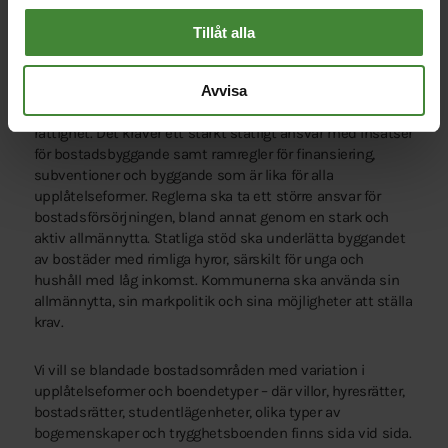
Samtidigt står delar av bostadsbeståndet inför stora
renoveringsbehov. Den sociala bostadspolitiken har
Tillåt alla
försvagats, och
bostadssegregationen växer.
Avvisa
Miljöpartiet vill återupprätta bostaden som en social
rättighet. Det kräver ett starkt statligt ansvar med insatser
för bostadsbyggande samt ramregler för finansiering,
subventioner och byggande som är lika för alla
upplåtelseformer. Reglerna ska ta ett större ansvar för
bostadsförsörjningen, bland annat genom en stark och
aktiv allmännytta. Statliga stöd ska underlätta byggandet
av bostäder med rimliga hyror, särskilt för unga och
hushåll med låg inkomst. Kommunerna ska använda sin
allmännytta, sin markpolitik och sina möjligheter att ställa
krav.
Vi vill se blandade bostadsområden med variation i
upplåtelseformer och boendetyper – där villor, hyresrätter,
bostadsrätter, studentlägenheter, olika typer av
bogemenskaper och trygghetsboenden finns sida vid sida.