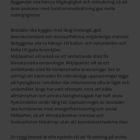
Byggandet ska främja tillgänglighet och inkludering, så att
även personer med funktionsnedsättning ges reella
valmöjligheter.
Bostäder ska byggas med lång livslängd, god
boendestandard och resurseffektiva, miljövänliga material.
Bebyggelse ska ta hänsyn till kultur- och naturvärden och
bidra till goda livsmiljöer.
Miljöpartiet vill också se ett omfattande stöd för
klimatsmarta renoveringar. Miljöpartiet vill se ett
omfattande stöd för klimatsmarta renoveringar. Det är
orimligt att kostnaden för nödvändiga upprustningar läggs
på hyresgäster i områden där inkomsterna ofta är lägre och
underhållet länge har varit eftersatt, trots att både
allmännyttan och privata fastighetsägare har haft stora
hyresintäkter under lång tid. Upprustningen av bostäder
ska kombineras med energieffektivisering och social
hållbarhet, så att klimatpåverkan minskar och
livskvaliteten förbättras utan att boendekostnaderna ökar.
En trygg bostad är ofta nyckeln till att få ordning på andra