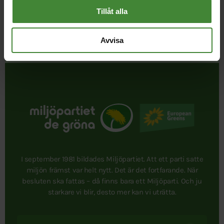
Tillåt alla
Publicerad 2026-06-10
Avvisa
Uppdaterad 2026-08-07
I september 1981 bildades Miljöpartiet. Att ett parti satte
miljön främst var helt nytt. Det är det fortfarande. När
besluten ska fattas – då finns bara ett Miljöparti. Och ju
starkare vi blir, desto mer kan vi uträtta.