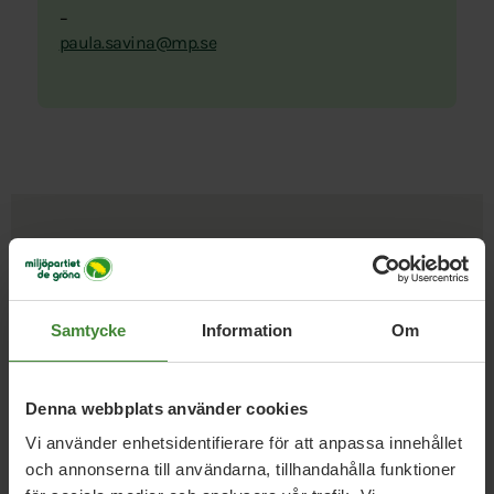
–
paula.savina@mp.se
Uppdrag med
Paula Savina
Samtycke
Information
Om
EU-kansliet
Denna webbplats använder cookies
Axel Sandin
Eva Svedling
Felicia Rydberg
Hedda
Vi använder enhetsidentifierare för att anpassa innehållet
och annonserna till användarna, tillhandahålla funktioner
Berkesand
Jeanette Perman
Joakim Söder