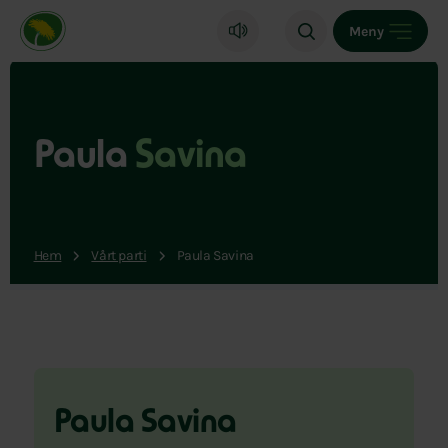
Miljöpartiet de gröna, startsida
Meny
Paula
Savina
Hem
Vårt parti
Paula Savina
Paula Savina