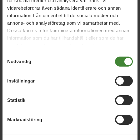
för sociala medier och analysera vår trafik. Vi
Linnea Lagerqvist
Nadja Winberg
Paula Savina
vidarebefordrar även sådana identifierare och annan
Thea Hambleton
Ulrika Ekfeldt
information från din enhet till de sociala medier och
annons- och analysföretag som vi samarbetar med.
Dessa kan i sin tur kombinera informationen med annan
information som du har tillhandahållit eller som de har
samlat in när du har använt deras tjänster.
Samtyckesval
Nödvändig
Inställningar
Dela denna sida och hjälp oss
att
sprida vårt budskap
Statistik
Marknadsföring