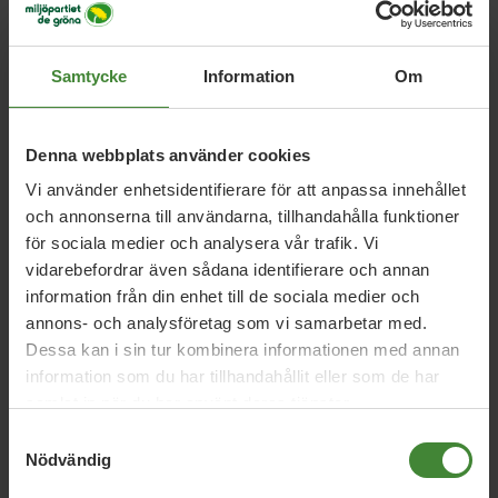
roger@ekoklimat.se
Samtycke
Information
Om
Denna webbplats använder cookies
Vi använder enhetsidentifierare för att anpassa innehållet
och annonserna till användarna, tillhandahålla funktioner
för sociala medier och analysera vår trafik. Vi
vidarebefordrar även sådana identifierare och annan
Dela denna sida och hjälp oss
information från din enhet till de sociala medier och
att
sprida vårt budskap
annons- och analysföretag som vi samarbetar med.
Dessa kan i sin tur kombinera informationen med annan
information som du har tillhandahållit eller som de har
samlat in när du har använt deras tjänster.
Samtyckesval
Nödvändig