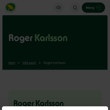
Miljöpartiet de gröna, startsida
Meny
Roger
Karlsson
Hem
Vårt parti
Roger Karlsson
Roger Karlsson