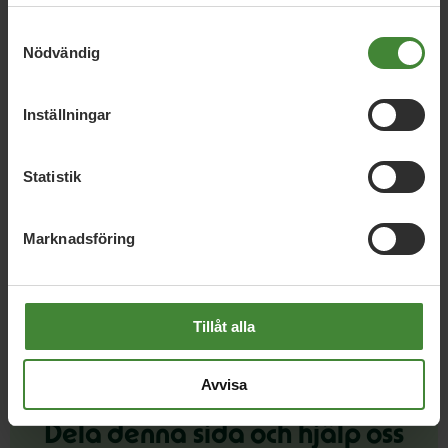
samlat in när du har använt deras tjänster.
Norrköping, 24 april 2021
Samtyckesval
Holmen kan bygga vind på sin egen
Nödvändig
tomt på Malmölandet
Inställningar
Norrköping, 15 april 2021
Statistik
Bra att Holmen satsar på vindkraft
istället för att lobba för kärnkraft
Marknadsföring
Tillåt alla
Avvisa
Dela denna sida och hjälp oss