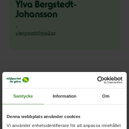
Ylva Bergstedt-
Johansson
–
y.bergstedt@tele2.se
Uppdrag med
Ylva
Samtycke
Information
Om
Bergstedt- Johansson
Denna webbplats använder cookies
Vi använder enhetsidentifierare för att anpassa innehållet