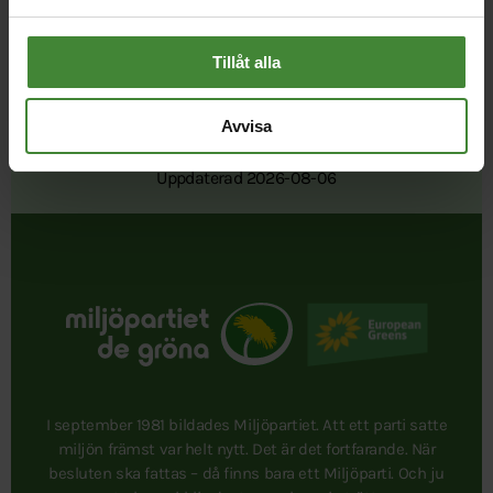
Tillåt alla
Avvisa
Publicerad 2022-04-05
Uppdaterad 2026-08-06
I september 1981 bildades Miljöpartiet. Att ett parti satte
miljön främst var helt nytt. Det är det fortfarande. När
besluten ska fattas – då finns bara ett Miljöparti. Och ju