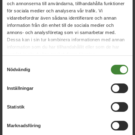
och annonserna till användarna, tillhandahålla funktioner
Styrelsen Miljöpartiet
för sociala medier och analysera vår trafik. Vi
Sollefteå
vidarebefordrar även sådana identifierare och annan
Amanda Källgren
Brita Wessinger
Margareta Tejle
information från din enhet till de sociala medier och
annons- och analysföretag som vi samarbetar med.
Ylva Bergstedt- Johansson
Dessa kan i sin tur kombinera informationen med annan
information som du har tillhandahållit eller som de har
samlat in när du har använt deras tjänster.
Samtyckesval
Nödvändig
Inställningar
Dela denna sida och hjälp oss
Statistik
att
sprida vårt budskap
Marknadsföring