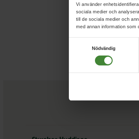
Zaire Kanat 
Vi använder enhetsidentifierar
sociala medier och analysera 
–
till de sociala medier och a
zaire.kanat@mp.se
med annan information som du 
Samtyckesval
Nödvändig