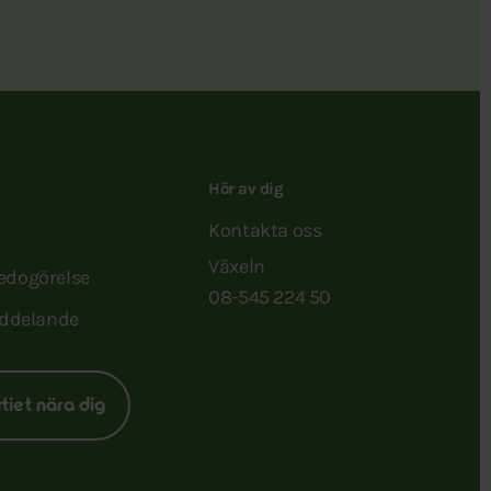
Hör av dig
Kontakta oss
Växeln
redogörelse
08-545 224 50
ddelande
rtiet nära dig