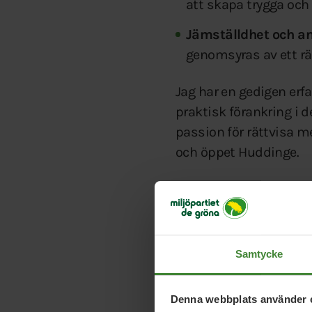
att skapa trygga och
Jämställdhet och an
genomsyras av ett rä
Jag har en gedigen erfa
praktisk förankring i
passion för rättvisa me
och öppet Huddinge.
Tillbaka till Miljöpar
Samtycke
Denna webbplats använder 