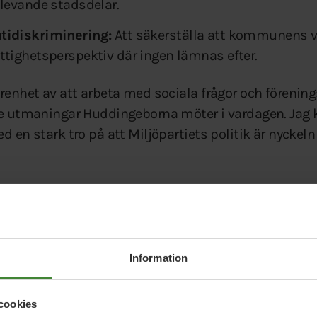
 levande stadsdelar.
tidiskriminering:
Att säkerställa att kommunens 
ttighetsperspektiv där ingen lämnas efter.
renhet av att arbeta med sociala frågor och förenings
 de utmaningar Huddingeborna möter i vardagen. Jag
d en stark tro på att Miljöpartiets politik är nyckeln 
tiet Huddinge
Information
cookies