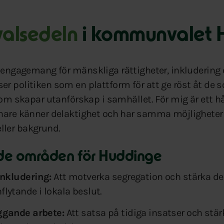
 valsedeln
i kommunvalet 
 engagemang för mänskliga rättigheter, inkludering 
r politiken som en plattform för att ge röst åt de s
 som skapar utanförskap i samhället. För mig är ett h
nare känner delaktighet och har samma möjligheter a
ler bakgrund.
ade områden för Huddinge
inkludering:
Att motverka segregation och stärka d
lytande i lokala beslut.
ggande arbete:
Att satsa på tidiga insatser och stär