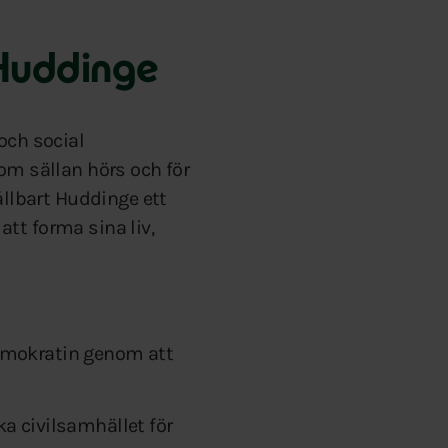
Huddinge
och social
om sällan hörs och för
ållbart Huddinge ett
tt forma sina liv,
emokratin genom att
ka civilsamhället för