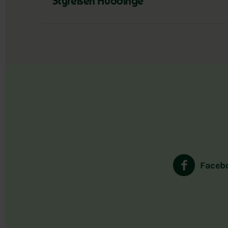
Styrelsen Huddinge
Faceb