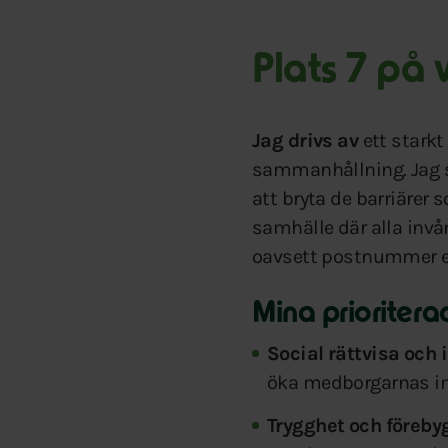
Plats 7 på
Jag drivs av
ett starkt
sammanhållning. Jag se
att bryta de barriärer
samhälle där alla invå
oavsett postnummer el
Mina prioriter
Social rättvisa och 
öka medborgarnas inf
Trygghet och föreby