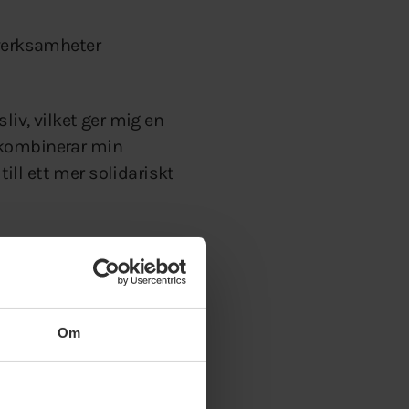
verksamheter
liv, vilket ger mig en
 kombinerar min
till ett mer solidariskt
Om