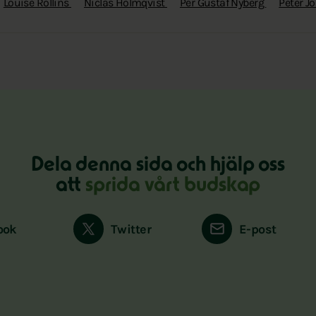
Louise Rollins
Niclas Holmqvist
Per Gustaf Nyberg
Peter 
Dela denna sida och hjälp oss
att
sprida vårt budskap
ook
Twitter
E-post