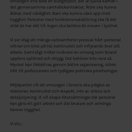
omsorgen inte bara en budgetpost, det är själva kärnan i
det gemensamma samhällskontraktet. Äldre ska kunna
åldras med värdighet. Barn ska kunna växa upp med
trygghet. Personer med funktionsnedsättning ska få det
stöd de har rätt till. Ingen ska behöva bli ensam i tysthet.
Vi ser idag att många verksamheter pressas hårt: personal
vittnar om brist på tid, kontinuitet och inflytande över sitt
arbete. Samtidigt möter invånare en omsorg som ibland
upplevs splittrad och otrygg. Det behöver inte vara så.
Mycket kan förbättras genom bättre organisering, större
tillit till professionen och tydligare politiska prioriteringar.
Miljöpartiet vill att omsorgen i Gnesta ska präglas av
relationer, kontinuitet och respekt, inte av stress och
detaljstyrning. Vi vill skapa förutsättningar där personal
kan göra ett gott arbete och där brukare och anhöriga
känner trygghet.
VI VILL: