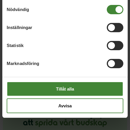
Samtyckesval
arbetsmiljö och långsiktigt behålla personal.
Nödvändig
Möjliggöra nya boendeformer även för äldre, såsom
kollektivboenden och ekobyar, som kan minska
Inställningar
ensamhet och öka livskvalitet.
Säkerställa att personer med funktionsnedsättning
får det stöd de har rätt till och att kommunen
Statistik
arbetar aktivt tillsammans med brukare och
anhöriga för att utveckla stödet.
Marknadsföring
Tillåt alla
Avvisa
Dela denna sida och hjälp oss
att
sprida vårt budskap