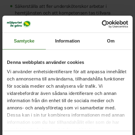
Säkerställa att fler undersköterskor arbetar i
hemtjänsten och att kompetensen tas tillvara
bättre.
Minska antalet olika personer per brukare i
hemtjänsten för att skapa tryggare relationer och
Samtycke
Information
Om
bättre kontinuitet.
Ge personalen större rådighet och inflytande över
planeringen av sitt arbete, så att omsorgen kan
Denna webbplats använder cookies
anpassas efter verkliga behov.
Vi använder enhetsidentifierare för att anpassa innehållet
Utveckla uppsökande verksamhet för ensamma
och annonserna till användarna, tillhandahålla funktioner
äldre, inte minst vid livsförändringar som när någon
för sociala medier och analysera vår trafik. Vi
blir änka eller änkling.
vidarebefordrar även sådana identifierare och annan
information från din enhet till de sociala medier och
Plantera träd och skapa bättre utemiljöer vid
annons- och analysföretag som vi samarbetar med.
äldreboenden för att minska värmestress och öka
Dessa kan i sin tur kombinera informationen med annan
välbefinnandet.
information som du har tillhandahållit eller som de har
Pröva arbetstidsförkortning med bibehållen lön,
samlat in när du har använt deras tjänster.
inom delar av omsorgen som ett sätt att förbättra