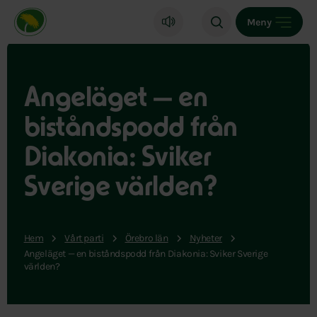
Miljöpartiet de gröna, startsida
Meny
Angeläget — en
biståndspodd från
Diakonia: Sviker
Sverige världen?
Hem
Vårt parti
Örebro län
Nyheter
Angeläget — en biståndspodd från Diakonia: Sviker Sverige
världen?