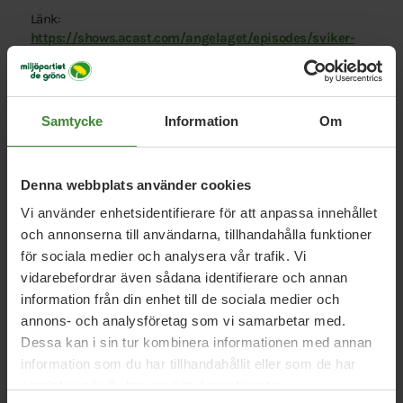
Länk:
https://shows.acast.com/angelaget/episodes/sviker-
sverige-varlden
Samtycke
Information
Om
Denna webbplats använder cookies
Vi använder enhetsidentifierare för att anpassa innehållet
Relaterade nyheter
och annonserna till användarna, tillhandahålla funktioner
för sociala medier och analysera vår trafik. Vi
vidarebefordrar även sådana identifierare och annan
Örebro län, 5 augusti 2026
information från din enhet till de sociala medier och
annons- och analysföretag som vi samarbetar med.
Språkrörsfest med Amanda och Daniel
Dessa kan i sin tur kombinera informationen med annan
tisdag 11 augusti
information som du har tillhandahållit eller som de har
samlat in när du har använt deras tjänster.