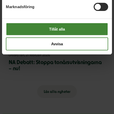
tisdag 11 augusti
Marknadsföring
Örebro län, 11 mars 2026
Syre Debatt: Därför behövs mer
Tillåt alla
vegetariskt i skolköken
Avvisa
Örebro län, 21 februari 2026
NA Debatt: Stoppa tonårsutvisningarna
– nu!
Läs alla nyheter