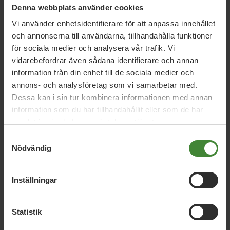
drabbas av politikens osäkerhet om ansvarsfördelning. Vi
Denna webbplats använder cookies
har väntat klart, nu är det dags att börja göra något.
Vi använder enhetsidentifierare för att anpassa innehållet
och annonserna till användarna, tillhandahålla funktioner
Catrin Steen, landstingsråd, Miljöpartiet de gröna
för sociala medier och analysera vår trafik. Vi
Mats Gunnarsson, landstingsråd, Miljöpartiet de gröna
vidarebefordrar även sådana identifierare och annan
information från din enhet till de sociala medier och
annons- och analysföretag som vi samarbetar med.
Dessa kan i sin tur kombinera informationen med annan
information som du har tillhandahållit eller som de har
samlat in när du har använt deras tjänster.
Samtyckesval
Nödvändig
Relaterade nyheter
Inställningar
Örebro län, 5 augusti 2026
Statistik
Språkrörsfest med Amanda och Daniel