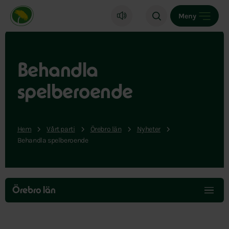
Miljöpartiet de gröna, startsida
Meny
Behandla
spelberoende
Hem
Vårt parti
Örebro län
Nyheter
Behandla spelberoende
Hoppa
över
Örebro län
menyn