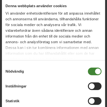
Örebro län.
Denna webbplats använder cookies
–
Runt om i Europa och världen höjer studenter sina röster
Vi använder enhetsidentifierare för att anpassa innehållet
för klimatet. Det är dags för politiken att lyssna när
och annonserna till användarna, tillhandahålla funktioner
studenterna nu visar vägen, säger Folkeson.
för sociala medier och analysera vår trafik. Vi
Folkeson och Rydlund efterträder Rebecka Le Moine och
Malte Roos.
vidarebefordrar även sådana identifierare och annan
information från din enhet till de sociala medier och
annons- och analysföretag som vi samarbetar med.
Dessa kan i sin tur kombinera informationen med annan
information som du har tillhandahållit eller som de har
samlat in när du har använt deras tjänster.
Samtyckesval
Nödvändig
Relaterade nyheter
Inställningar
Örebro län, 8 augusti 2026
Statistik
Språkrörens valturné till Askersund 11