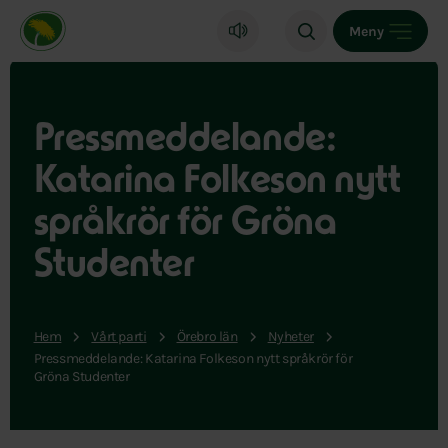
Miljöpartiet de gröna, startsida
Meny
Pressmeddelande:
Katarina Folkeson nytt
språkrör för Gröna
Studenter
Hem
Vårt parti
Örebro län
Nyheter
Pressmeddelande: Katarina Folkeson nytt språkrör för
Gröna Studenter