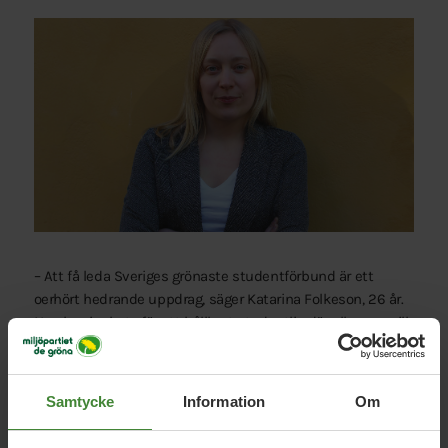
–
Att få leda Sveriges grönaste studentförbund är ett
oerhört hedrande uppdrag, säger Katarina Folkeson, 26 år.
Nu ska vi arbeta för ett hållbart studentliv där alla som vill
studera ska ges möjlighet att göra det.
Gröna Studenter beslutade även att inför valet till EU-
parlamentet den 26 maj prioritera frågor om klimat och
Samtycke
Information
Om
miljö, samt om demokrati och mänskliga rättigheter. Till
det valet är Folkeson Miljöpartiets enda kandidat från