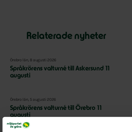
Relaterade nyheter
Örebro län, 8 augusti 2026
Språkrörens valturné till Askersund 11
augusti
Örebro län, 5 augusti 2026
Språkrörens valturné till Örebro 11
augusti