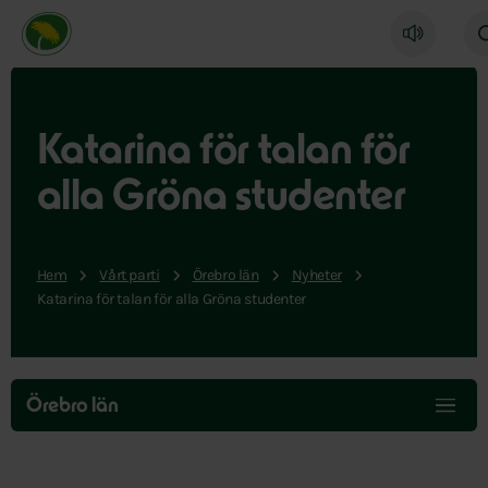
Miljöpartiet de gröna, startsida
Katarina för talan för
alla Gröna studenter
Hem
Vårt parti
Örebro län
Nyheter
Katarina för talan för alla Gröna studenter
Hoppa
över
Örebro län
menyn