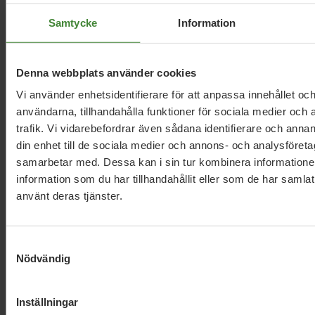
Örebro län, 11 mars 2026
Samtycke
Information
Syre Debatt: Därför behövs mer
vegetariskt i skolköken
Denna webbplats använder cookies
Vi använder enhetsidentifierare för att anpassa innehållet och
användarna, tillhandahålla funktioner för sociala medier och 
Läs alla nyheter
trafik. Vi vidarebefordrar även sådana identifierare och annan
din enhet till de sociala medier och annons- och analysföret
samarbetar med. Dessa kan i sin tur kombinera informatio
information som du har tillhandahållit eller som de har samlat
använt deras tjänster.
Samtyckesval
Dela denna sida och hjälp oss
Nödvändig
att
sprida vårt budskap
Inställningar