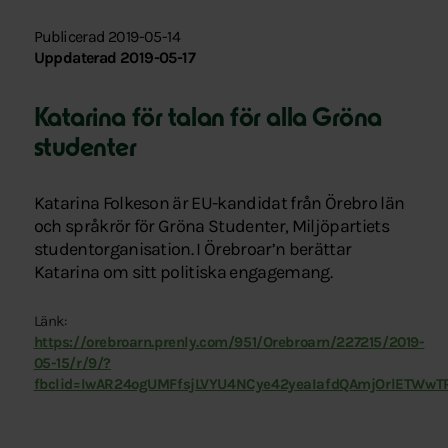
Publicerad 2019-05-14
Uppdaterad 2019-05-17
Katarina för talan för alla Gröna
studenter
Katarina Folkeson är EU-kandidat från Örebro län
och språkrör för Gröna Studenter, Miljöpartiets
studentorganisation. I Örebroar’n berättar
Katarina om sitt politiska engagemang.
Länk:
https://orebroarn.prenly.com/951/Orebroarn/227215/2019-
05-15/r/9/?
fbclid=IwAR24ogUMFfsjLVYU4NCye42yeaIafdQAmjOrlETWw