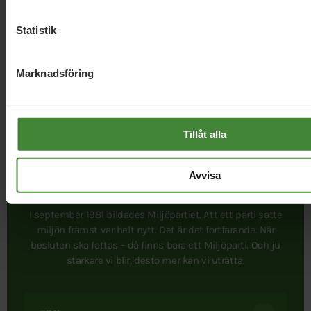
Statistik
Marknadsföring
Tillåt alla
Avvisa
I september 1981 bildades Miljöpartiet. Att ett parti satte
miljön främst var helt nytt. Det är det fortfarande. När
besluten ska fattas – då finns bara ett Miljöparti. Och ju
starkare vi blir, desto mer kan vi uträtta.