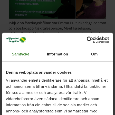
Inbjudna föredragshållare var Emma Hult, riksdagsledamot
och bostadspolitisk talesperson, Merit Israelsson,
näringslivschef i Lindesbergs kommun, samt mark- och
exploateringsingenjören Jesper Almlöf. Det blev ett
givande samtal om byggande, livskvalitet, bostadsbrist,
mötesplatser, landmärken, grannskap, uterum, trygghet,
Samtycke
Information
Om
visioner, gröna lungor, tradition, kulturarv och mycket mer.
Denna webbplats använder cookies
Vi använder enhetsidentifierare för att anpassa innehållet
och annonserna till användarna, tillhandahålla funktioner
för sociala medier och analysera vår trafik. Vi
vidarebefordrar även sådana identifierare och annan
Relaterade nyheter
information från din enhet till de sociala medier och
annons- och analysföretag som vi samarbetar med.