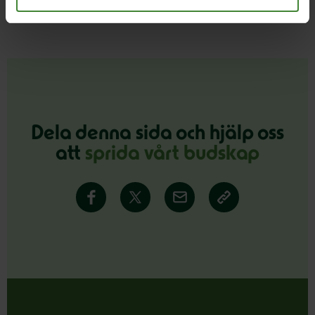
Dela denna sida och hjälp oss
att
sprida vårt budskap