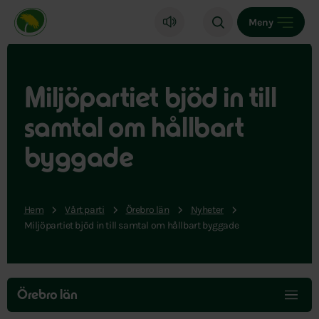
Miljöpartiet de gröna, startsida
Meny
Miljöpartiet bjöd in till
samtal om hållbart
byggade
Hem
Vårt parti
Örebro län
Nyheter
Miljöpartiet bjöd in till samtal om hållbart byggade
Hoppa
över
Örebro län
menyn