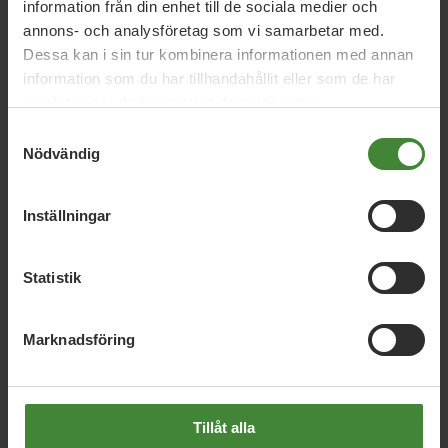
information från din enhet till de sociala medier och
annons- och analysföretag som vi samarbetar med.
Länk:
Dessa kan i sin tur kombinera informationen med annan
https://www.na.se/artikel/miljopartiet-satsa-pa-en-ny-
information som du har tillhandahållit eller som de har
egnahemsrorelse-for-mindre-trangboddhet
samlat in när du har använt deras tjänster.
Samtyckesval
Nödvändig
Inställningar
Statistik
Dela denna sida och hjälp oss
att
sprida vårt budskap
Marknadsföring
Tillåt alla