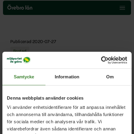
Hoppa
över
Örebro län
menyn
Publicerad 2020-07-27
Bostad
Miljöpartiet: Satsa på en ny
Samtycke
Information
Om
egnahemsrörelse för mindre
trångboddhet
Denna webbplats använder cookies
Tänk om du skulle kunna flytta till ett drömhem
Vi använder enhetsidentifierare för att anpassa innehållet
utanför stan, men behålla jobbet, jobba mer på
och annonserna till användarna, tillhandahålla funktioner
distans och bara pendla till arbetsplatsen ibland?
för sociala medier och analysera vår trafik. Vi
Ett statligt egnahemslån skulle ge fler den
vidarebefordrar även sådana identifierare och annan
möjligheten.