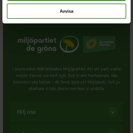
Avvisa
I september 1981 bildades Miljöpartiet. Att ett parti satte
miljön främst var helt nytt. Det är det fortfarande. När
besluten ska fattas – då finns bara ett Miljöparti. Och ju
starkare vi blir, desto mer kan vi uträtta.
Följ oss