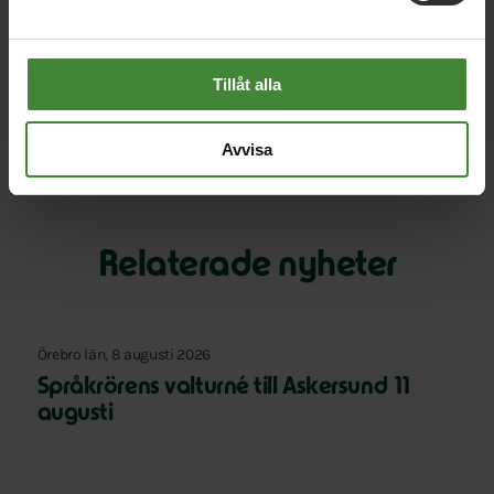
Artikeln är publicerad i VLT, länk [öppen för alla]:
https://www.vlt.se/2025-11-20/mp-vi-vet-vad-svensk-
skola-behover/
Tillåt alla
Avvisa
Relaterade nyheter
Örebro län, 8 augusti 2026
Språkrörens valturné till Askersund 11
augusti