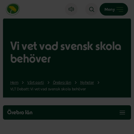
Miljöpartiet de gröna, startsida
Meny
Vi vet vad svensk skola
behöver
Hem
Vårt parti
Örebro län
Nyheter
VLT Debatt: Vi vet vad svensk skola behöver
Hoppa
över
Örebro län
menyn