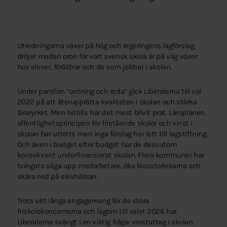
.
Utredningarna växer på hög och regeringens lagförslag
dröjer medan oron för vart svensk skola är på väg växer
hos elever, föräldrar och de som jobbar i skolan.
Under parollen ”ordning och reda” gick Liberalerna till val
2022 på att återupprätta kvaliteten i skolan och stärka
läraryrket. Men hittills har det mest blivit prat. Läroplanen,
offentlighetsprincipen för fristående skolor och vinst i
skolan har utretts men inga förslag har lett till lagstiftning.
Och även i budget efter budget har de dessutom
konsekvent underfinansierat skolan. Flera kommuner har
tvingats säga upp medarbetare, öka klasstorlekarna och
skära ned på elevhälsan.
Trots sitt långa engagemang för de stora
friskolekoncernerna och lagom till valet 2026 har
Liberalerna svängt i en viktig fråga: vinstuttag i skolan.