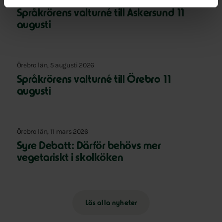
Språkrörens valturné till Askersund 11
augusti
Örebro län, 5 augusti 2026
Språkrörens valturné till Örebro 11
augusti
Örebro län, 11 mars 2026
Syre Debatt: Därför behövs mer
vegetariskt i skolköken
Läs alla nyheter