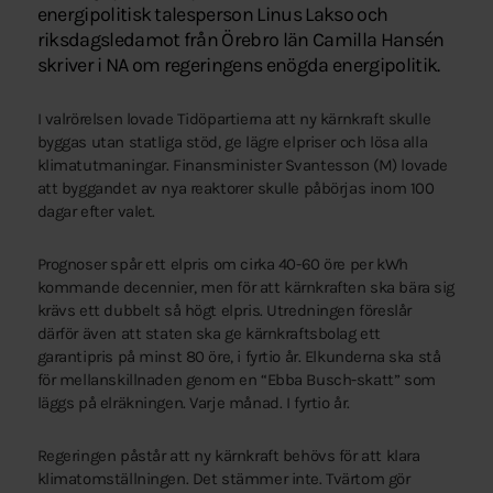
energipolitisk talesperson Linus Lakso och
riksdagsledamot från Örebro län Camilla Hansén
skriver i NA om regeringens enögda energipolitik.
I valrörelsen lovade Tidöpartierna att ny kärnkraft skulle
byggas utan statliga stöd, ge lägre elpriser och lösa alla
klimatutmaningar. Finansminister Svantesson (M) lovade
att byggandet av nya reaktorer skulle påbörjas inom 100
dagar efter valet.
Prognoser spår ett elpris om cirka 40-60 öre per kWh
kommande decennier, men för att kärnkraften ska bära sig
krävs ett dubbelt så högt elpris. Utredningen föreslår
därför även att staten ska ge kärnkraftsbolag ett
garantipris på minst 80 öre, i fyrtio år. Elkunderna ska stå
för mellanskillnaden genom en “Ebba Busch-skatt” som
läggs på elräkningen. Varje månad. I fyrtio år.
Regeringen påstår att ny kärnkraft behövs för att klara
klimatomställningen. Det stämmer inte. Tvärtom gör