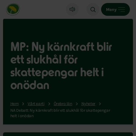
Miljöpartiet de gröna, startsida
Meny
MP: Ny kärnkraft blir
ett slukhål för
skattepengar helt i
onödan
Hem
Vårt parti
Örebro län
Nyheter
NA Debatt: Ny kärnkraft blir ett slukhål för skattepengar
helt i onödan
Hoppa