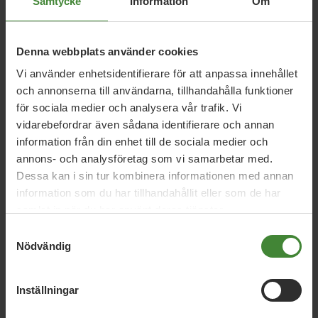
Samtycke
Information
Om
Örebro län, 5 augusti 2026
Denna webbplats använder cookies
Språkrörsfest med Amanda och Daniel
Vi använder enhetsidentifierare för att anpassa innehållet
tisdag 11 augusti
och annonserna till användarna, tillhandahålla funktioner
för sociala medier och analysera vår trafik. Vi
vidarebefordrar även sådana identifierare och annan
Örebro län, 11 mars 2026
information från din enhet till de sociala medier och
annons- och analysföretag som vi samarbetar med.
Syre Debatt: Därför behövs mer
Dessa kan i sin tur kombinera informationen med annan
vegetariskt i skolköken
information som du har tillhandahållit eller som de har
samlat in när du har använt deras tjänster.
Samtyckesval
Örebro län, 21 februari 2026
Nödvändig
NA Debatt: Stoppa tonårsutvisningarna
– nu!
Inställningar