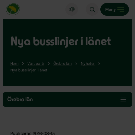
Miljöpartiet de gröna, startsida
Meny
Nya busslinjer i länet
Hem
Vårt parti
Örebro län
Nyheter
Nya busslinjer i länet
Hoppa
över
Örebro län
menyn
Publicerad 2016-08-15