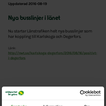
Uppdaterad 2016-08-19
Nya busslinjer i länet
Nu startar Länstrafiken helt nya busslinjer som
har koppling till Karlskoga och Degerfors.
Länk:
http://nwt.se/karlskoga-degerfors/2016/08/16/positivt-
i-degerfors
Relaterade nyheter