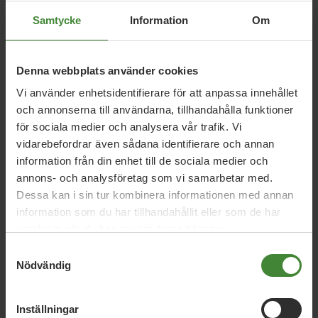
kl. 12.30 – 14.00 i Hörsal M, Musikhögskolan Örebro
Universitet
Samtycke
Information
Om
kl. 18.00 – 19.30 i Miljöpartiets lokal, Kungsvägen 43,
Karlskoga
Denna webbplats använder cookies
Vi använder enhetsidentifierare för att anpassa innehållet
Efter föreläsningen pratar landstingsråden Catrin Steen
och annonserna till användarna, tillhandahålla funktioner
och Mats Gunnarsson om hur Miljöpartiet i Örebro läns
för sociala medier och analysera vår trafik. Vi
landsting vill arbeta för att förbättra situationen för
spelberoende.
vidarebefordrar även sådana identifierare och annan
information från din enhet till de sociala medier och
annons- och analysföretag som vi samarbetar med.
Dessa kan i sin tur kombinera informationen med annan
information som du har tillhandahållit eller som de har
samlat in när du har använt deras tjänster.
Samtyckesval
Nödvändig
Inställningar