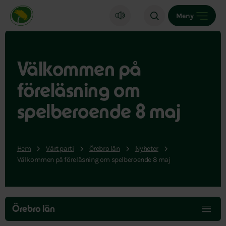
Miljöpartiet de gröna, startsida
Meny
Välkommen på
föreläsning om
spelberoende 8 maj
Hem
Vårt parti
Örebro län
Nyheter
Välkommen på föreläsning om spelberoende 8 maj
Hoppa
över
Örebro län
menyn