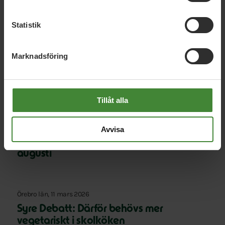
Relaterade nyheter
Statistik
Marknadsföring
Örebro län, 8 augusti 2026
Språkrörens valturné till Askersund 11
augusti
Tillåt alla
Örebro län, 5 augusti 2026
Avvisa
Språkrörens valturné till Örebro 11
augusti
Örebro län, 11 mars 2026
Syre Debatt: Därför behövs mer
vegetariskt i skolköken