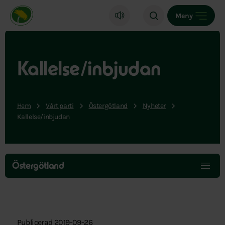
Miljöpartiet de gröna, startsida
Meny
Kallelse/inbjudan
Hem
Vårt parti
Östergötland
Nyheter
Kallelse/inbjudan
Hoppa
över
Östergötland
menyn
Publicerad 2019-09-26