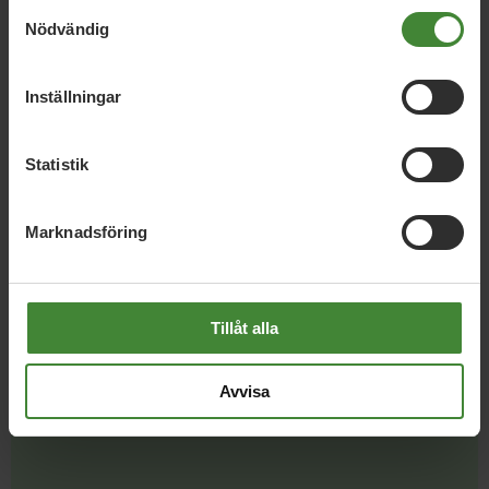
Samtyckesval
Östergötland, 22 juni 2026
Nödvändig
Debatt: Vi måste stärka det östgötska
lantbrukets konkurrenskraft
Inställningar
Östergötland, 17 juni 2026
Statistik
Grön budget för stark nära vård, psykisk
hälsa och omställning
Marknadsföring
Läs alla nyheter
Tillåt alla
Avvisa