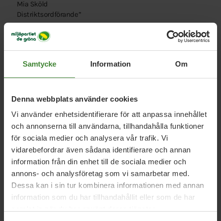
Mia Sköld
Distriktsordförande”
Samtycke
Information
Om
Denna webbplats använder cookies
Relaterade nyheter
Vi använder enhetsidentifierare för att anpassa innehållet
och annonserna till användarna, tillhandahålla funktioner
för sociala medier och analysera vår trafik. Vi
Östergötland, 6 augusti 2026
vidarebefordrar även sådana identifierare och annan
Välkommen på trädgårdsfest med
information från din enhet till de sociala medier och
Miljöpartiets språkrör Amanda Lind och
annons- och analysföretag som vi samarbetar med.
Daniel Helldén!
Dessa kan i sin tur kombinera informationen med annan
information som du har tillhandahållit eller som de har
samlat in när du har använt deras tjänster.