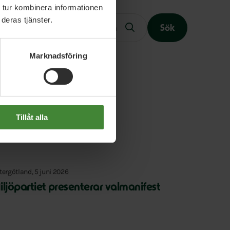
Fritext
 tur kombinera informationen
deras tjänster.
Sök
Marknadsföring
Slutet på menyn
Tillåt alla
tergötland, 5 juni 2026
iljöpartiet presenterar valmanifest