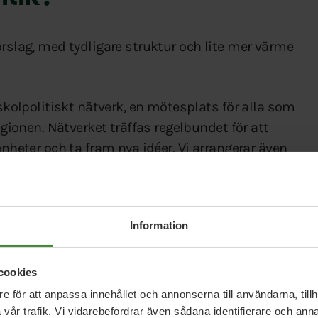
örslag, med tydligare struktur och lite mer värme
 skolpolitiskt nätverk, en mötesplats för alla som
egionen. Nätverket träffas regelbundet för att
enheter och ta fram nya idéer. Vi arrangerar även
dagoger och andra experter.
komma i kontakt med oss?
Information
cookies
e för att anpassa innehållet och annonserna till användarna, tillh
vår trafik. Vi vidarebefordrar även sådana identifierare och anna