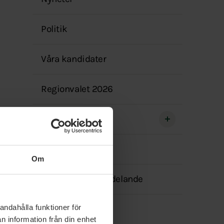
menyn
Politik
Våra kandidater
Regionvalet 2026
Kommuner
Kontakt
Om
Transparensmeddelande
andahålla funktioner för
n information från din enhet