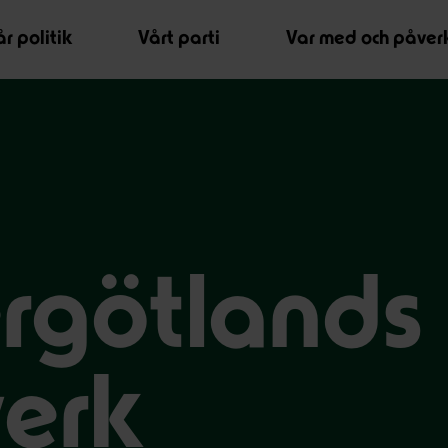
r politik
Vårt parti
Var med och påver
rgötlands
verk