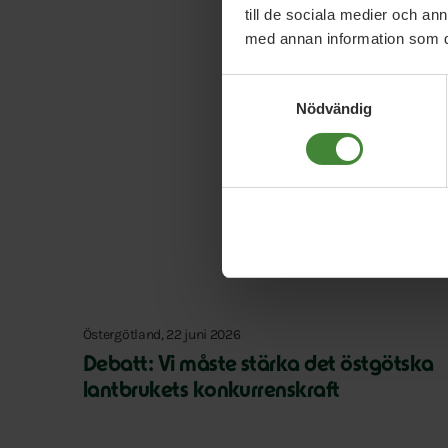
till de sociala medier och a
med annan information som du 
Samtyckesval
Nödvändig
Östergötland, 22 juni 2026
Debatt: Vi måste stärka det östgötska
lantbrukets konkurrenskraft