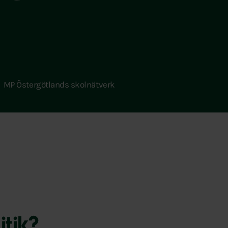
MP Östergötlands skolnätverk
itik?