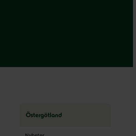
Östergötland
Hoppa
över
Nyheter