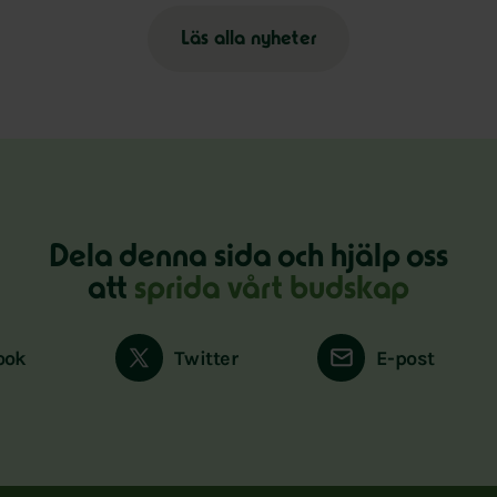
Läs alla nyheter
Dela denna sida och hjälp oss
att
sprida vårt budskap
ook
Twitter
E-post