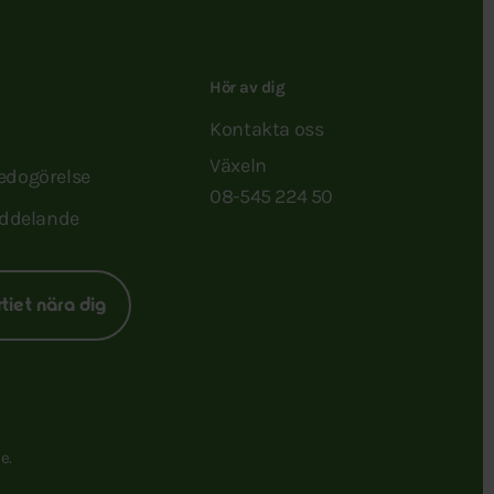
Hör av dig
Kontakta oss
Växeln
redogörelse
08-545 224 50
ddelande
rtiet nära dig
e.