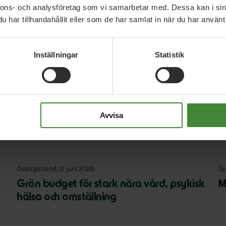
nnons- och analysföretag som vi samarbetar med. Dessa kan i sin
har tillhandahållit eller som de har samlat in när du har använt 
Inställningar
Statistik
Avvisa
Relaterade nyheter
Östergötland, 17 juni 2026
Ös
Grön budget för stark nära vård, psykisk
M
hälsa och omställning