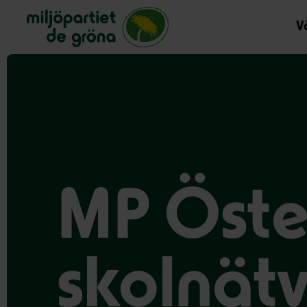
Miljöpartiet de gröna, startsida
Vå
MP Öste
skolnät