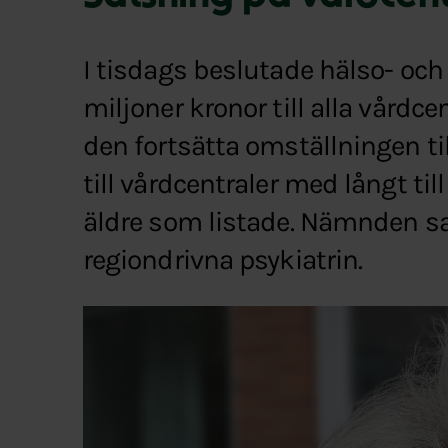
I tisdags beslutade hälso- oc
miljoner kronor till alla vårdcen
den fortsätta omställningen till
till vårdcentraler med långt t
äldre som listade. Nämnden sa
regiondrivna psykiatrin.