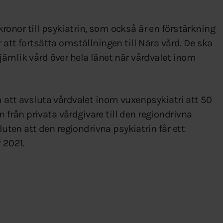
onor till psykiatrin, som också är en förstärkning
 att fortsätta omställningen till Nära vård. De ska
jämlik vård över hela länet när vårdvalet inom
 att avsluta vårdvalet inom vuxenpsykiatri att 50
rån privata vårdgivare till den regiondrivna
en att den regiondrivna psykiatrin får ett
 2021.