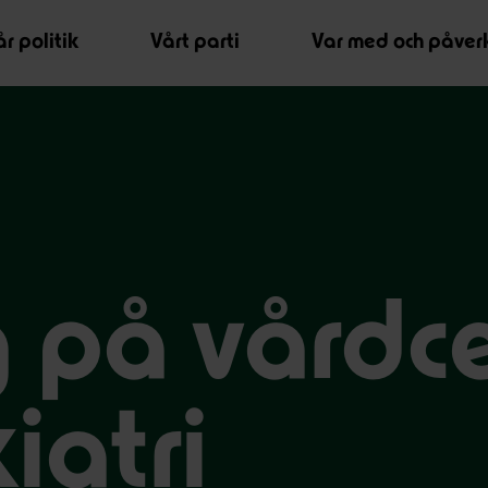
r politik
Vårt parti
Var med och påver
 på vårdce
iatri