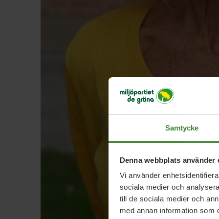
Samtycke
Denna webbplats använder 
Vi använder enhetsidentifierar
sociala medier och analysera 
till de sociala medier och a
med annan information som du 