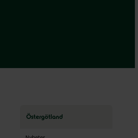
Östergötland
Hoppa
över
Nyheter