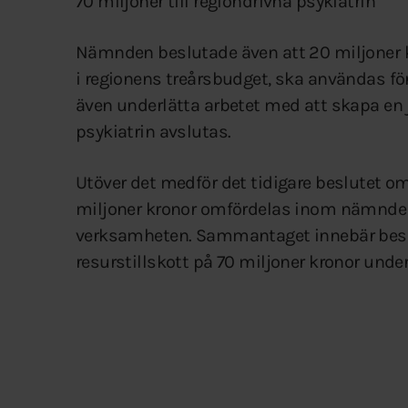
70 miljoner till regiondrivna psykiatrin
Nämnden beslutade även att 20 miljoner kr
i regionens treårsbudget, ska användas för
även underlätta arbetet med att skapa en 
psykiatrin avslutas.
Utöver det medför det tidigare beslutet om
miljoner kronor omfördelas inom nämnden f
verksamheten. Sammantaget innebär beslut
resurstillskott på 70 miljoner kronor under