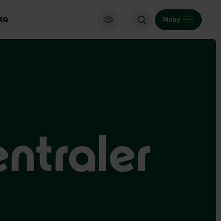
ka
Meny
ntraler