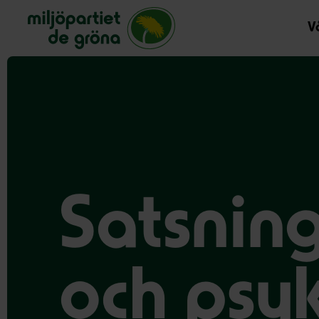
Miljöpartiet de gröna, startsida
Vå
Satsning
och psyk