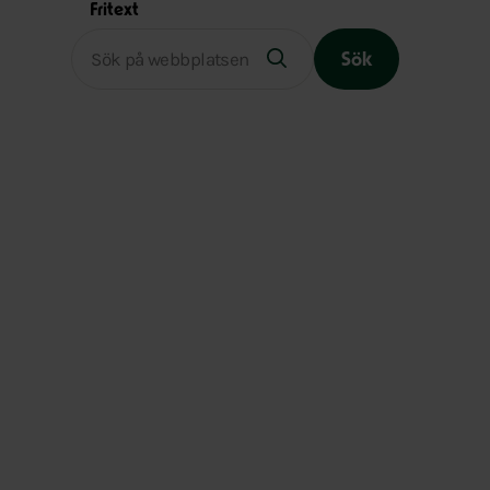
Fritext
Sök
Slutet på menyn