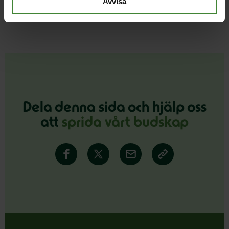
Avvisa
Läs alla nyheter
Dela denna sida och hjälp oss
att
sprida vårt budskap