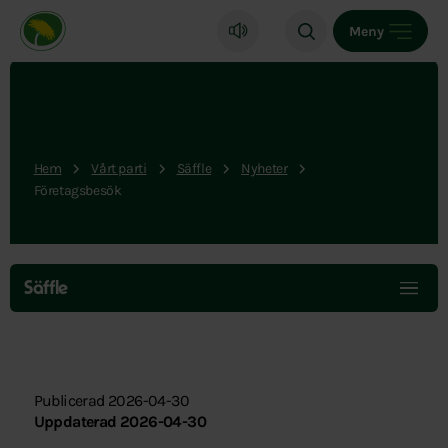
Miljöpartiet de gröna, startsida
Meny
Hem
Vårt parti
Säffle
Nyheter
Företagsbesök
Hoppa
över
Säffle
menyn
Publicerad 2026-04-30
Uppdaterad 2026-04-30